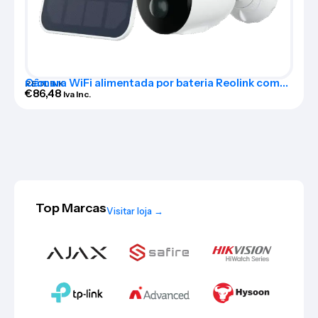
Câmara WiFi alimentada por bateria Reolink com
REOLINK
painel solar – RL-ARGUS-ECO-B310-SOLARKIT
€
86,48
Iva Inc.
Top Marcas
Visitar loja →