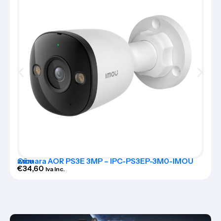
Câmara AOR PS3E 3MP – IPC-PS3EP-3M0-IMOU
IMOU
€
34,60
Iva Inc.