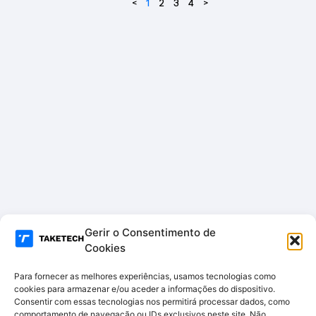
Hikvi
<
1
2
3
4
>
-
sion
E22
–
0
DS-
J142I
/NKS
424
W03
H
Gerir o Consentimento de
Cookies
Para fornecer as melhores experiências, usamos tecnologias como
cookies para armazenar e/ou aceder a informações do dispositivo.
Consentir com essas tecnologias nos permitirá processar dados, como
comportamento de navegação ou IDs exclusivos neste site. Não