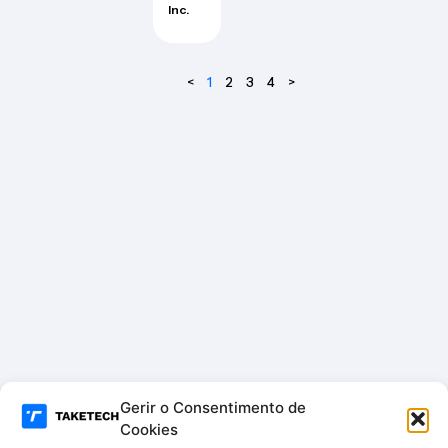
05G
Inc.
W-X
<
1
2
3
4
>
Gerir o Consentimento de
Cookies