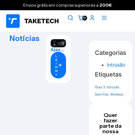
Envios grátis em compras superiores a
200€
0
Notícias
Ajax
Categorias
Syste
L
ms
e
Grau 3
r
Intrusão
m
ai
Etiquetas
s
Grau 3
Intrusão
Sem Fios
Wireless
Quer
fazer
parte da
nossa