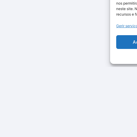
nos permiti
neste site. 
recursos e 
Gerir serviç
A
Categorias
Smart Home