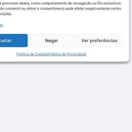
rá processar dados, como comportamento de navegação ou IDs exclusivos
Não consentir ou retirar o consentimento pode afetar negativamante certos
funções.
os
ceitar
Negar
Ver preferências
Política de Cookies
Politica de Privacidade
Links Rápidos
Contactos
Quem somos
Email