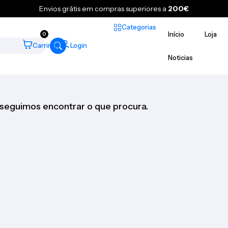
Envios grátis em compras superiores a
200€
Categorias
Início
Loja
0
Carrinho
Login
Noticias
seguimos encontrar o que procura.