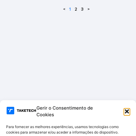
D
UT6
81HD
<
1
2
3
>
MI
Gerir o Consentimento de
Cookies
Para fornecer as melhores experiências, usamos tecnologias como
cookies para armazenar e/ou aceder a informações do dispositivo.