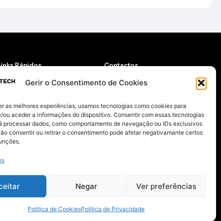
Links Rápidos
Contactos
Quem somos
Email
Gerir o Consentimento de Cookies
Contactos
geral@taketech.pt
oja
Telemóvel
Carrinho
er as melhores experiências, usamos tecnologias como cookies para
*chamada para rede móvel nacional
(+351) 962 673 870*
egistar
/ou aceder a informações do dispositivo. Consentir com essas tecnologias
ntrar
Temos também disponível um formulário
rá processar dados, como comportamento de navegação ou IDs exclusivos
ditar Conta
de contacto
Não consentir ou retirar o consentimento pode afetar negativamante certos
ivre resolução
Contacte-nos
funções.
eja nosso parceiro
os
ceitar
Negar
Ver preferências
Política de Cookies
Politica de Privacidade