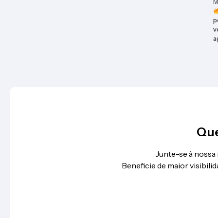
M
p
v
a
Que
Junte-se à nossa
Beneficie de maior visibil