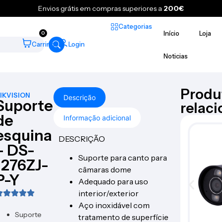
Envios grátis em compras superiores a
200€
Categorias
Início
Loja
0
Carrinho
Login
Noticias
Produ
IKVISION
Descrição
Suporte
relac
de
Informação adicional
esquina
DESCRIÇÃO
– DS-
Suporte para canto para
1276ZJ-
câmaras dome
P-Y
Adequado para uso
interior/exterior
Aço inoxidável com
Suporte
tratamento de superfície