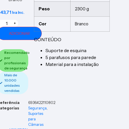
Peso
2300 g
€
43,71
Iva Inc.
+
Cor
Branco
ADICIONAR
CONTEÚDO
Suporte de esquina
Recomendado
5 parafusos para parede
por
profissionais
Material para a instalação
de segurança
Mais de
10.000
unidades
vendidas
eferência
6936422110802
ategorias
Segurança
,
Suportes
para
Câmaras