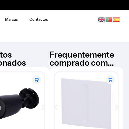
Marcas
Contactos
tos
Frequentemente
ionados
comprado com...
Câmara Bullet – AJ-
AJAX
BULLETCAM-5-0400-W
€
176,73
Iva Inc.