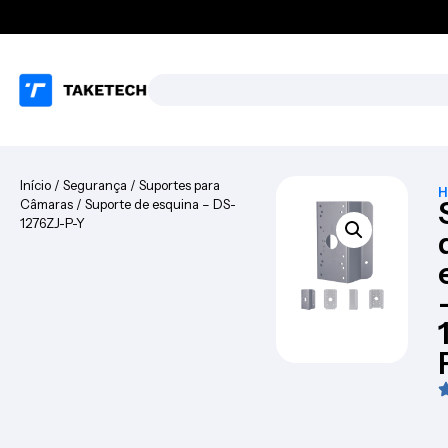
Início
/
Segurança
/
Suportes para
H
Câmaras
/ Suporte de esquina – DS-
1276ZJ-P-Y