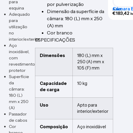
para
por pulverização
esquina
Câmara Bu
AJAX
Dimensão da superfície da
BULLETC
€
183,42
I
Adequado
câmara: 180 (L) mm x 250
para
(A) mm
utilização
Cor branco
no
interior/exterior
ESPECIFICAÇÕES
Aço
inoxidável,
Dimensões
180 (L) mm x
com
250 (A) mm x
revestimento
105 (F) mm
protetor
Superfície
da
Capacidade
10 kg
câmara:
de carga
180 (L)
mm x 250
Uso
Apto para
(A)
interior/exterior
Passador
de cabos
Cor
Composição
Aço inoxidável
branco