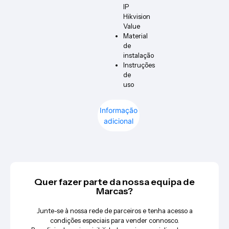
IP
Hikvision
Value
Material
de
instalação
Instruções
de
uso
Informação
adicional
Quer fazer parte da nossa equipa de
Marcas?
Junte-se à nossa rede de parceiros e tenha acesso a
condições especiais para vender connosco.