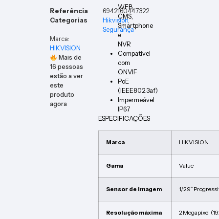
WEB,
Referência
6942160447322
CMS,
Categorias
Hikvision
,
Smartphone
Segurança
e
Marca:
NVR
HIKVISION
Compatível
Mais de
com
16
pessoas
ONVIF
estão a ver
PoE
este
(IEEE802.3af)
produto
Impermeável
agora
IP67
ESPECIFICAÇÕES
Marca
HIKVISION
Gama
Value
Sensor de imagem
1/2.9″ Progres
Resolução máxima
2 Megapíxel (