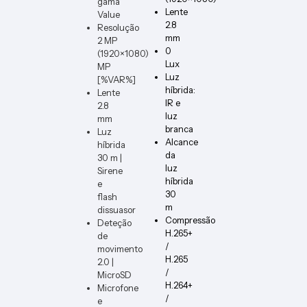
gama
PCB1
DIMM
Lente
Value
ER-B-
2.8
Resolução
VERT
mm
2 MP
0
(1920×1080)
Lux
MP
Luz
[%VAR%]
híbrida:
Lente
IR e
2.8
luz
mm
branca
Luz
Alcance
híbrida
da
30 m |
luz
Sirene
híbrida
e
30
flash
m
dissuasor
Compressão
Deteção
H.265+
de
/
movimento
H.265
2.0 |
/
MicroSD
H.264+
Microfone
/
e