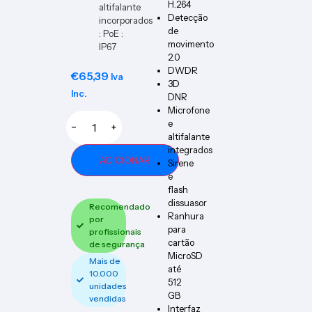
H.264
altifalante
Detecção
incorporados
de
: PoE :
movimento
IP67
2.0
DWDR
€
65,39
Iva
3D
Inc.
DNR
Microfone
e
−
+
altifalante
integrados
ADICIONAR
Sirene
e
flash
dissuasor
Recomendado
Ranhura
por
para
profissionais
cartão
de segurança
MicroSD
Mais de
até
10.000
512
unidades
GB
vendidas
Interfaz