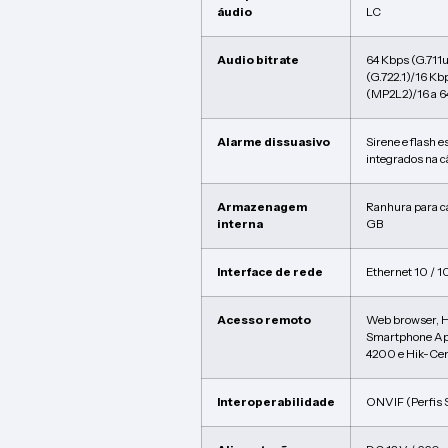
áudio
LC
Audio bitrate
64 Kbps (G.711
(G.722.1)/16 Kb
(MP2L2)/16 a 
Alarme dissuasivo
Sirene e flash 
integrados na 
Armazenagem
Ranhura para c
interna
GB
Interface de rede
Ethernet 10 / 
Acesso remoto
Web browser, 
Smartphone Ap
4200 e Hik-Cen
Interoperabilidade
ONVIF (Perfis S