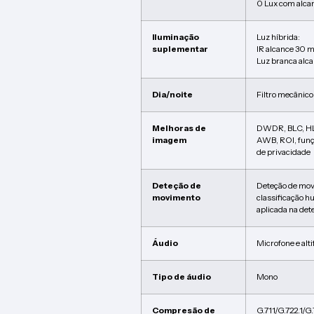
0 Lux com alca
Iluminação
Luz híbrida:
suplementar
IR alcance 30 
Luz branca alc
Dia/noite
Filtro mecânico
Melhoras de
DWDR, BLC, H
imagem
AWB, ROI, funç
de privacidade
Deteção de
Deteção de mov
movimento
classificação h
aplicada na de
Áudio
Microfone e alt
Tipo de áudio
Mono
Compresão de
G.711/G.722.1