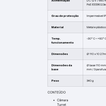
Alimentação
DC 12 V / 660 
PoE IEEE802.3a
Grau de protecção
Impermeável I
Material
Metal e plástico
Temp.
-30º C ~ +60º 
funcionamento
Dimensões
Ø 110 x 10 2.7
Dimensões da
Ø base 110 mm 
base
mm / 3 parafus
Peso
340 g
CONTEÚDO
Câmara
Turret