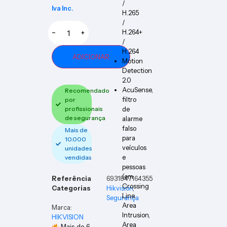
/
Iva Inc.
H.265
/
H.264+
−
+
/
H.264
ADICIONAR
Motion
Detection
2.0
AcuSense,
Recomendado
filtro
por
profissionais
de
de segurança
alarme
falso
Mais de
para
10.000
veículos
unidades
e
vendidas
pessoas
(em
Referência
6931847164355
Crossing
Categorias
Hikvision
,
Line,
Segurança
Area
Marca:
Intrusion,
HIKVISION
Area
Mais de
6