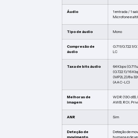
Áudio
1 entrada / 1 sa
Microfone e alt
Tipo de áudio
Mono
Compresão de
G.711/G.722.1
áudio
LC
Taxa de bits áudio
64 Kbps (G.711
(G.722.1)/16 Kb
(MP2L2)/8 a 32
(AAC-LC)
Melhoras de
WDR (130 dB),
imagem
AWB, ROI, Priv
ANR
Sim
Deteção de
Deteção de mov
movimento
humana e de veí