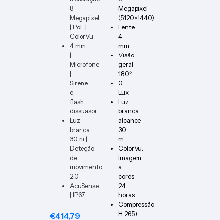
8
Megapixel
Megapixel
(5120×1440)
| PoE |
Lente
ColorVu
4
4 mm
mm
|
Visão
Microfone
geral
|
180º
Sirene
0
e
Lux
flash
Luz
dissuasor
branca
Luz
alcance
branca
30
30 m |
m
Deteção
ColorVu:
de
imagem
movimento
a
2.0
cores
AcuSense
24
| IP67
horas
Compressão
H.265+
€
414,79