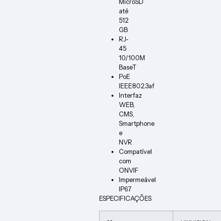
MicroSD
até
512
GB
RJ-
45
10/100M
BaseT
PoE
IEEE802.3af
Interfaz
WEB,
CMS,
Smartphone
e
NVR
Compatível
com
ONVIF
Impermeável
IP67
ESPECIFICAÇÕES