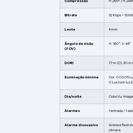
Compressão
H.265+ / H.264+
Bitrate
32 Kbps ~ 16 M
Lente
4 mm
Ângulo de visão
H: 180°, V: 44°
(FOV)
DORI
77 m (D), 30 m (
Iluminação mínima
Cor: 0.0005 L
0 Lux com luz 
Dia/noite
ColorVu: Image
Alarmes
1 entrada / 1 sa
Alarme dissuasivo
Sirene e flash 
câmara