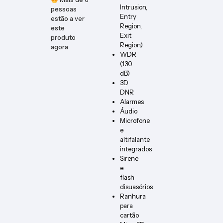
Intrusion,
pessoas
Entry
estão a ver
Region,
este
Exit
produto
Region)
agora
WDR
(130
dB)
3D
DNR
Alarmes
Áudio
Microfone
e
altifalante
integrados
Sirene
e
flash
disuasórios
Ranhura
para
cartão