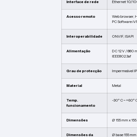
Interface de rede
Ethernet 10/1
Acesso remoto
Web browser, 
PC Software i
Interoperabilidade
ONVIF, ISAPI
Alimentação
DC 12 V / 880 m
IEEE802.3af
Grau de protecção
Impermeável I
Material
Metal
Temp.
-30º C ~ +60º 
funcionamento
Dimensões
Ø 155 mm x 155
Dimensões da
Ø base 155 mm 