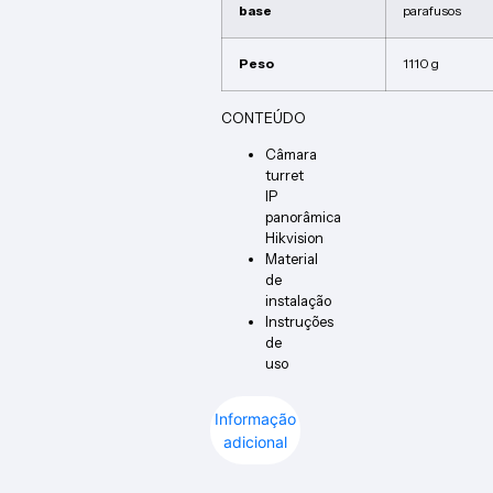
base
parafusos
Peso
1110 g
CONTEÚDO
Câmara
turret
IP
panorâmica
Hikvision
Material
de
instalação
Instruções
de
uso
Informação
adicional