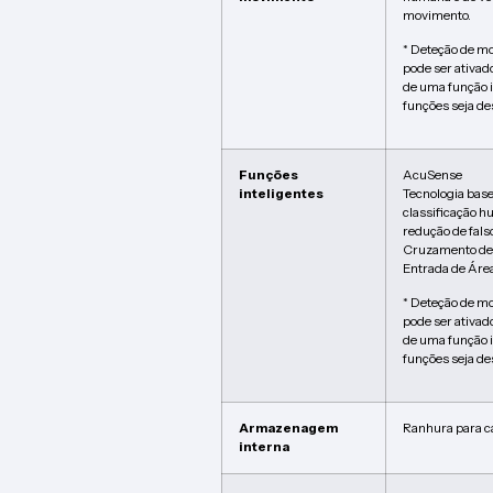
movimento.
* Deteção de m
pode ser ativad
de uma função i
funções seja de
Funções
AcuSense
inteligentes
Tecnologia bas
classificação h
redução de fals
Cruzamento de 
Entrada de Área
* Deteção de m
pode ser ativad
de uma função i
funções seja de
Armazenagem
Ranhura para c
interna