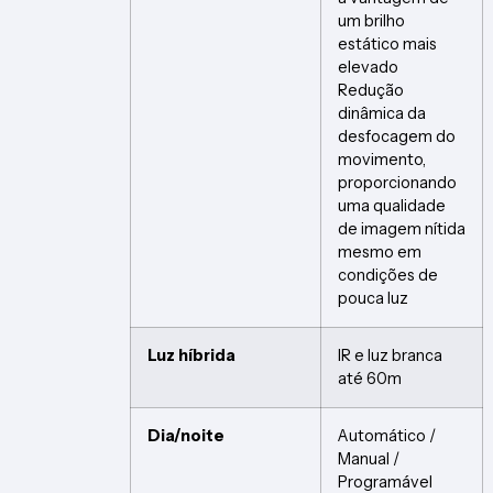
um brilho
estático mais
elevado
Redução
dinâmica da
desfocagem do
movimento,
proporcionando
uma qualidade
de imagem nítida
mesmo em
condições de
pouca luz
Luz híbrida
IR e luz branca
até 60m
Dia/noite
Automático /
Manual /
Programável