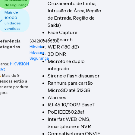
Cruzamento de Linha,
de segurança
Intrusão de Área, Região
Mais de
de Entrada, Região de
10.000
unidades
Saída)
vendidas
Face Capture
AcuSearch
eferência
6942160409696
WDR (130 dB)
ategorias
Hikvision
,
Hikvision
,
3D DNR
Segurança
Microfone duplo
arca:
HIKVISION
integrado
RO
Sirene e flash dissuasor
Mais de
9
essoas estão a
Ranhura para cartão
er este produto
MicroSD até 512GB
gora
Alarmes
RJ-45 10/100M BaseT
PoE IEEE802.3af
Interfaz WEB, CMS,
Smartphone e NVR
Compatível com ONVIF