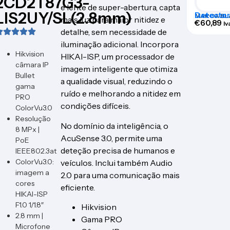
2CD2T87G3-
e lente de super-abertura, capta
LIS2UY/SL(2.8mm)
Detector 
MARCA BL
mais luz para maior nitidez e
infraver
€
60,89
Iv
detalhe, sem necessidade de
iluminação adicional. Incorpora
Hikvision
HIKAI-ISP, um processador de
câmara IP
imagem inteligente que otimiza
Bullet
a qualidade visual, reduzindo o
gama
ruído e melhorando a nitidez em
PRO
condições difíceis.
ColorVu3.0
Resolução
No domínio da inteligência, o
8 MPx |
AcuSense 3.0, permite uma
PoE
deteção precisa de humanos e
IEEE802.3at
ColorVu3.0:
veículos. Inclui também Audio
imagem a
2.0 para uma comunicação mais
cores
eficiente.
HIKAI-ISP
F1.0 1/1.8″
Hikvision
2.8 mm |
Gama PRO
Microfone