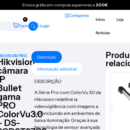
Envios grátis em compras superiores a
200€
Categorias
Início
Loja
0
Carrinho
Login
Noticias
Produ
IKVISION PRO
Descrição
Hikvision
relac
câmara
Informação adicional
IP
DESCRIÇÃO
Bullet
A Série Pro com ColorVu 3.0 da
gama
Hikvision redefine la
PRO
videovigilância com imagens a
ColorVu3.0
cor, incluindo em ambientes de
baixa iluminação. Graças à sua
– DS-
tecnologia de sensor avançada