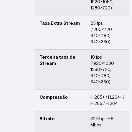
1920×1080,
1280×720)
Taxa Extra Stream
25 fps
(1280×720,
640×480,
640×360)
Terceira taxa de
10 fps
Stream
(1920×1080,
1280×720,
640×480,
640×360)
Compressão
H.265+ / H.264+ /
H.265 / H.264
Bitrate
32 Kbps ~ 8
Mbps