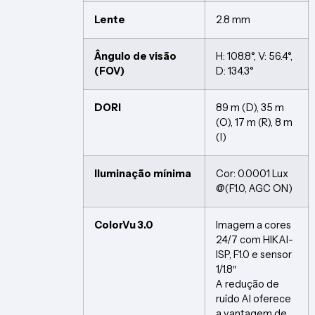
Lente
2.8 mm
Ângulo de visão
H: 108.8°, V: 56.4°,
(FOV)
D: 134.3°
DORI
89 m (D), 35 m
(O), 17 m (R), 8 m
(I)
Iluminação mínima
Cor: 0.0001 Lux
@(F1.0, AGC ON)
ColorVu 3.0
Imagem a cores
24/7 com HIKAI-
ISP, F1.0 e sensor
1/1.8″
A redução de
ruído AI oferece
a vantagem de