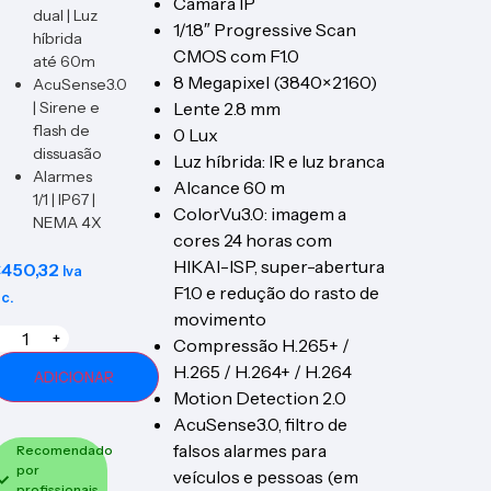
Câmara IP
dual | Luz
1/1.8″ Progressive Scan
híbrida
CMOS com F1.0
até 60m
8 Megapixel (3840×2160)
AcuSense3.0
| Sirene e
Lente 2.8 mm
flash de
0 Lux
dissuasão
Luz híbrida: IR e luz branca
Alarmes
Alcance 60 m
1/1 | IP67 |
ColorVu3.0: imagem a
NEMA 4X
cores 24 horas com
HIKAI-ISP, super-abertura
€
450,32
Iva
F1.0 e redução do rasto de
nc.
movimento
+
Compressão H.265+ /
H.265 / H.264+ / H.264
ADICIONAR
Motion Detection 2.0
AcuSense3.0, filtro de
falsos alarmes para
Recomendado
por
veículos e pessoas (em
profissionais