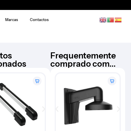
Marcas
Contactos
tos
Frequentemente
ionados
comprado com...
Camara PTZ USB Resolución
NEARITY
QHD – AW-V410
€
441,82
Iva Inc.