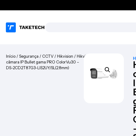
Início
/
Segurança
/
CCTV
/
Hikvision
/ Hikvision
H
câmara IP Bullet gama PRO ColorVu3.0 –
DS-2CD2T87G3-LIS2UY/SL(2.8mm)