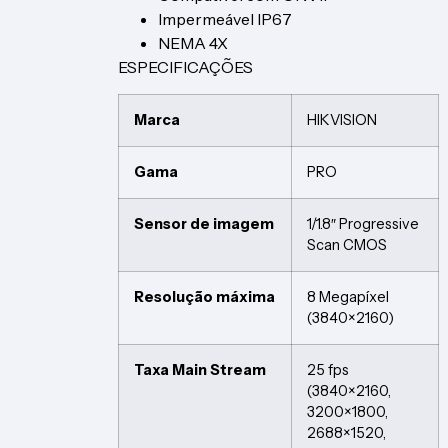
Impermeável IP67
NEMA 4X
ESPECIFICAÇÕES
Marca
HIKVISION
Gama
PRO
Sensor de imagem
1/1.8″ Progressive
Scan CMOS
Resolução máxima
8 Megapíxel
(3840×2160)
Taxa Main Stream
25 fps
(3840×2160,
3200×1800,
2688×1520,