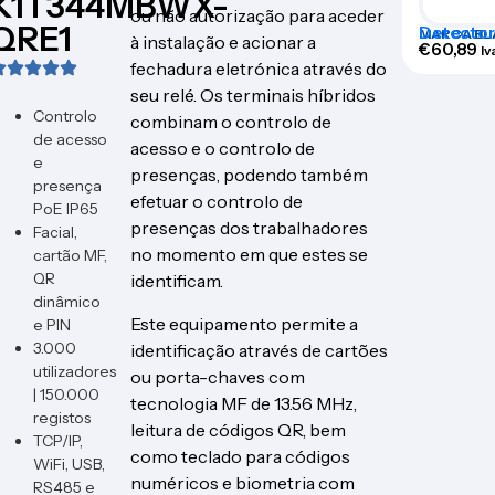
K1T344MBWX-
ou não autorização para aceder
QRE1
Detector 
MARCA BL
à instalação e acionar a
infraver
€
60,89
Iv
fechadura eletrónica através do
seu relé. Os terminais híbridos
Controlo
combinam o controlo de
de acesso
acesso e o controlo de
e
presenças, podendo também
presença
efetuar o controlo de
PoE IP65
presenças dos trabalhadores
Facial,
no momento em que estes se
cartão MF,
QR
identificam.
dinâmico
Este equipamento permite a
e PIN
3.000
identificação através de cartões
utilizadores
ou porta-chaves com
| 150.000
tecnologia MF de 13.56 MHz,
registos
leitura de códigos QR, bem
TCP/IP,
como teclado para códigos
WiFi, USB,
numéricos e biometria com
RS485 e