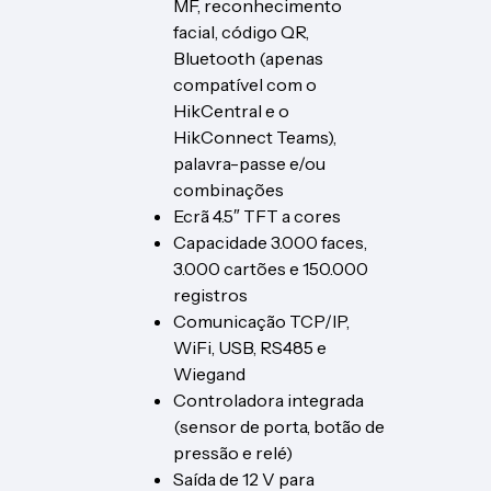
MF, reconhecimento
facial, código QR,
Bluetooth (apenas
compatível com o
HikCentral e o
HikConnect Teams),
palavra-passe e/ou
combinações
Ecrã 4.5″ TFT a cores
Capacidade 3.000 faces,
3.000 cartões e 150.000
registros
Comunicação TCP/IP,
WiFi, USB, RS485 e
Wiegand
Controladora integrada
(sensor de porta, botão de
pressão e relé)
Saída de 12 V para