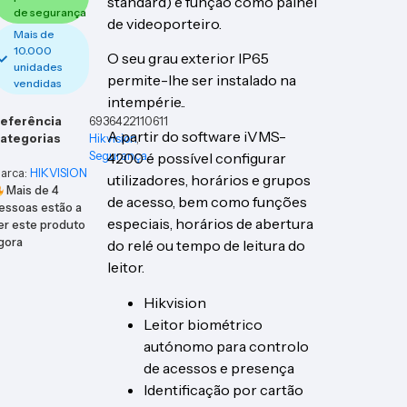
standard) e função como painel
de segurança
de videoporteiro.
Mais de
10.000
O seu grau exterior IP65
unidades
permite-lhe ser instalado na
vendidas
intempérie..
eferência
6936422110611
A partir do software iVMS-
ategorias
Hikvision
,
Segurança
4200 é possível configurar
arca:
HIKVISION
utilizadores, horários e grupos
Mais de
4
de acesso, bem como funções
essoas estão a
especiais, horários de abertura
er este produto
gora
do relé ou tempo de leitura do
leitor.
Hikvision
Leitor biométrico
autónomo para controlo
de acessos e presença
Identificação por cartão