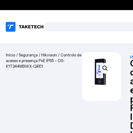
Início
/
Segurança
/
Hikvision
/ Controlo de
H
acesso e presença PoE IP65 – DS-
K1T344MBWX-QRE1