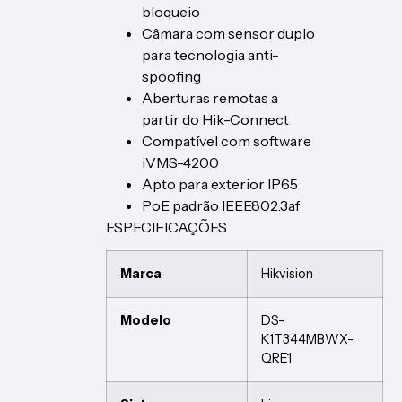
bloqueio
Câmara com sensor duplo
para tecnologia anti-
spoofing
Aberturas remotas a
partir do Hik-Connect
Compatível com software
iVMS-4200
Apto para exterior IP65
PoE padrão IEEE802.3af
ESPECIFICAÇÕES
Marca
Hikvision
Modelo
DS-
K1T344MBWX-
QRE1