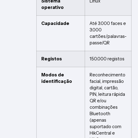
Sistema
Linux
operativo
Capacidade
Até 3.000 faces e
3.000
cartões/palavras-
passe/QR
Registos
150.000 registos
Modos de
Reconhecimento
identificação
facial, impressão
digital, cartão,
PIN, leitura rápida
QR e/ou
combinações
Bluetooth
(apenas
suportado com
HikCentral e