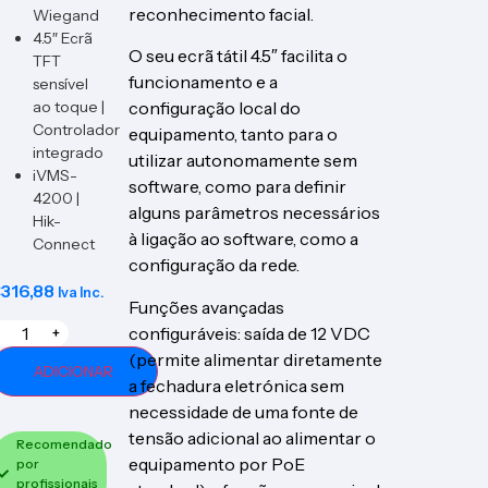
reconhecimento facial.
Wiegand
4.5″ Ecrã
O seu ecrã tátil 4.5″ facilita o
TFT
funcionamento e a
sensível
ao toque |
configuração local do
Controlador
equipamento, tanto para o
integrado
utilizar autonomamente sem
iVMS-
software, como para definir
4200 |
alguns parâmetros necessários
Hik-
à ligação ao software, como a
Connect
configuração da rede.
€
316,88
Iva Inc.
Funções avançadas
configuráveis: saída de 12 VDC
+
(permite alimentar diretamente
ADICIONAR
a fechadura eletrónica sem
necessidade de uma fonte de
tensão adicional ao alimentar o
Recomendado
equipamento por PoE
por
profissionais