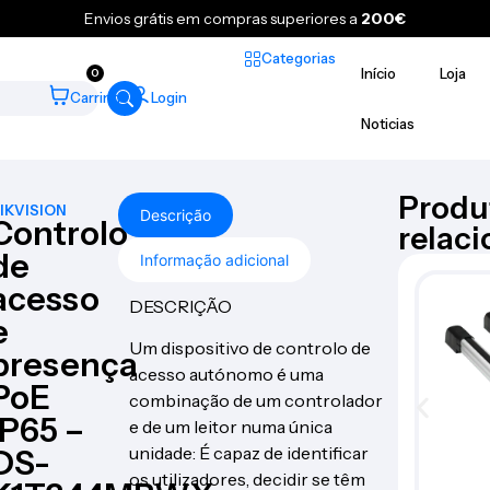
Envios grátis em compras superiores a
200€
Categorias
Início
Loja
0
Carrinho
Login
Noticias
Produ
IKVISION
Descrição
Controlo
relac
de
Informação adicional
acesso
DESCRIÇÃO
e
Um dispositivo de controlo de
presença
acesso autónomo é uma
PoE
combinação de um controlador
IP65 –
e de um leitor numa única
unidade: É capaz de identificar
DS-
os utilizadores, decidir se têm