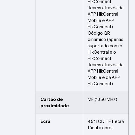
HikConnect
Teams através da
APP HikCentral
Mobile e APP
HikConnect)
Código QR
dinâmico (apenas
suportado com o
HikCentral e o
HikConnect
Teams através da
APP HikCentral
Mobile e da APP
HikConnect)
Cartão de
MF (13.56 MHz)
proximidade
Ecrã
4.5″ LCD TFT ecrã
táctil a cores