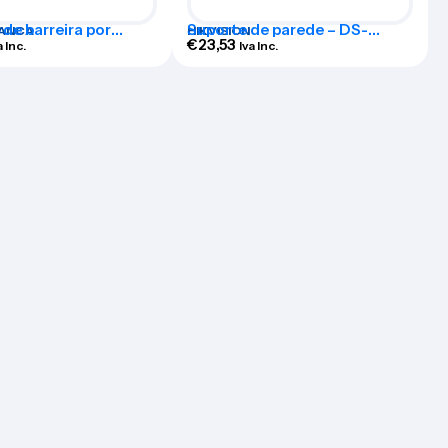
de barreira por
Suporte de parede – DS-
ANCA
HIKVISION
melhos – ABI100-1408
1273ZJ
€
23,53
a Inc.
Iva Inc.