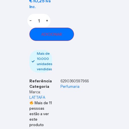
€
10,25
Iva
ml +
Eau de
Inc.
parfu
m
spray
−
+
10 ml
ADICIONAR
Mais de
10.000
unidades
vendidas
Referência
6290360597966
Categoria
Perfumaria
Marca:
LATTAFA
Mais de
11
pessoas
estão a ver
este
produto