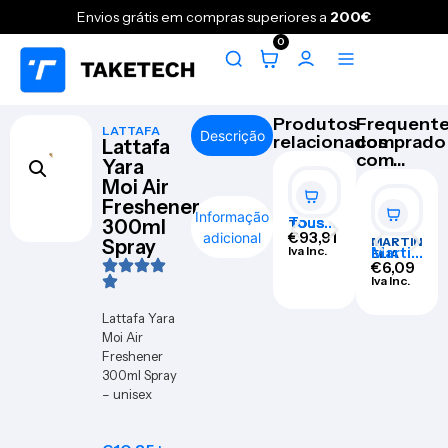
Envios grátis em compras superiores a
200€
0
Produtos
Frequent
LATTAFA
Descrição
relacionados
comprado
Lattafa
com...
Yara
Moi Air
Freshener
NARCIS
Informação
Tous
O
300ml
TOUS
RODRIG
Love
€
93,91
adicional
MARTIN
Spray
Narcis
UEZ
Me
Iva Inc.
Martin
ELIA
o
€
113,3
Eau De
elia
€
6,09
Rodrig
0
Iva
Perfu
Little
Iva Inc.
uez All
Inc.
me
Unicor
Of Me
Spray
n Nails
Lattafa Yara
Eau de
90ml
Parfu
Moi Air
Set 3
m
Freshener
Pieces
spray
300ml Spray
90 ml
+
– unisex
Loção
corpor
al 50