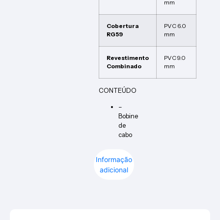
mm
Cobertura
PVC 6.0
RG59
mm
Revestimento
PVC 9.0
Combinado
mm
CONTEÚDO
–
Bobine
de
cabo
Informação
adicional