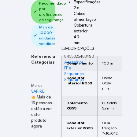
Especificações
Recomendado
2 x
por
Cabos
profissionais
alimentação:
de segurança
Cobertura
Mais de
exterior
10.000
4.0
unidades
mm
vendidas
ESPECIFICAÇÕES
Referência
8435325463490
Categorias
Acessórios
Comprimento
100 m
IT e
Segurança
,
Condutor
Cobre
Segurança
interior RG59
0.584
Marca:
mm
SAFIRE
Mais de
16
pessoas
Isolamento
PE Sólido
RG59
3.7 mm
estão a ver
este
produto
Condutor
CCA
agora
exterior RG59
trançado
7x16x0.12