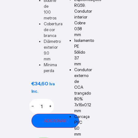
Bobine
DIMM
RG59:
de
ER-W-
Condutor
100
VERT
interior
metros
Cobre
Cobertura
0.58
de cor
mm
branca
Isolamento
Diâmetro
PE
exterior
Sólido
9.0
3.7
mm
mm
Mínima
Condutor
perda
externo
de
€
34,60
Iva
CCA
Inc.
trançado
80%
7x16x0.12
−
+
mm
Carcaça
ADICIONAR
PVC
6.0
mm