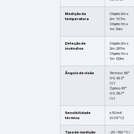
Medição da
Objeto 2m x
temperatura
2m: 107m
Objeto 1m x
1m: 53m
Deteção de
Objeto 2m x
incêndios
2m: 267m
Objeto 1m x
1m: 133m
Ângulo de visão
Térmico: 56°
(H), 42.2°
(V)
Óptico: 81°
(H), 56.7°
(V)
Sensibilidade
≤ 50mK
térmica
(0.05 ºC)
Taxa de medição
-20 ~150 ºC /