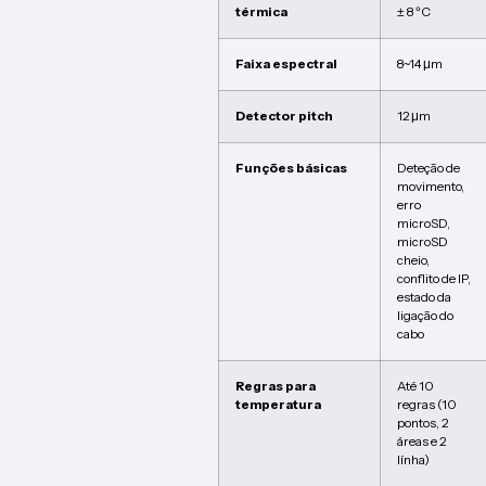
térmica
± 8 ºC
Faixa espectral
8~14 μm
Detector pitch
12 μm
Funções básicas
Deteção de
movimento,
erro
microSD,
microSD
cheio,
conflito de IP,
estado da
ligação do
cabo
Regras para
Até 10
temperatura
regras (10
pontos, 2
áreas e 2
línha)