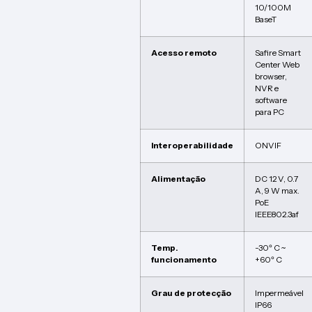
10/100M
BaseT
Acesso remoto
Safire Smart
Center Web
browser,
NVR e
software
para PC
Interoperabilidade
ONVIF
Alimentação
DC 12 V, 0.7
A, 9 W max.
PoE
IEEE802.3af
Temp.
-30º C ~
funcionamento
+60º C
Grau de protecção
Impermeável
IP66