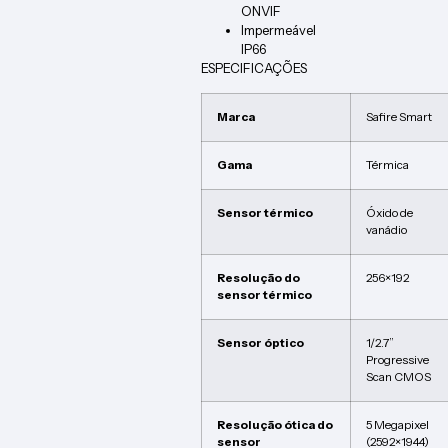
ONVIF
Impermeável
IP66
ESPECIFICAÇÕES
Marca
Safire Smart
Gama
Térmica
Sensor térmico
Óxido de
vanádio
Resolução do
256×192
sensor térmico
Sensor óptico
1/2.7”
Progressive
Scan CMOS
Resolução ótica do
5 Megapixel
sensor
(2592×1944)