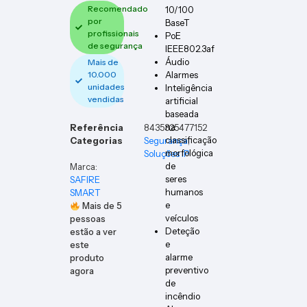
Recomendado
10/100
por
BaseT
profissionais
PoE
de segurança
IEEE802.3af
Áudio
Mais de
10.000
Alarmes
unidades
Inteligência
vendidas
artificial
baseada
na
Referência
8435325477152
classificação
Categorias
Segurança
,
morfológica
Soluções IP
de
Marca:
seres
SAFIRE
humanos
SMART
e
Mais de
5
veículos
pessoas
Deteção
estão a ver
e
este
alarme
produto
preventivo
agora
de
incêndio