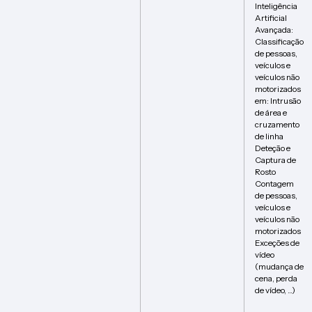
Inteligência
Artificial
Avançada:
Classificação
de pessoas,
veículos e
veículos não
motorizados
em: Intrusão
de área e
cruzamento
de linha
Deteção e
Captura de
Rosto
Contagem
de pessoas,
veículos e
veículos não
motorizados
Exceções de
vídeo
(mudança de
cena, perda
de vídeo, …)