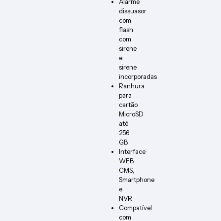
Alarme
dissuasor
com
flash
com
sirene
e
sirene
incorporadas
Ranhura
para
cartão
MicroSD
até
256
GB
Interface
WEB,
CMS,
Smartphone
e
NVR
Compatível
com