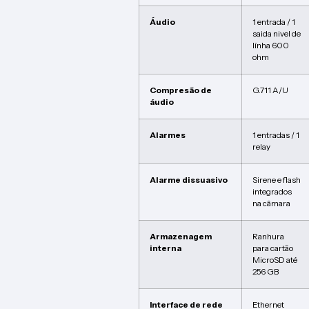
Áudio
1 entrada / 1
saida nivel de
línha 600
ohm
Compresão de
G.711 A/U
áudio
Alarmes
1 entradas / 1
relay
Alarme dissuasivo
Sirene e flash
integrados
na câmara
Armazenagem
Ranhura
interna
para cartão
MicroSD até
256 GB
Interface de rede
Ethernet