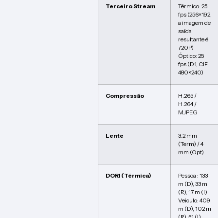
Terceiro Stream
Térmico: 25
fps (256×192,
a imagem de
saída
resultante é
720P)
Óptico: 25
fps (D1, CIF,
480×240)
Compressão
H.265 /
H.264 /
MJPEG
Lente
3.2 mm
(Term) / 4
mm (Opt)
DORI (Térmica)
Pessoa : 133
m (D), 33 m
(R), 17 m (I)
Veiculo: 409
m (D), 102 m
(R), 51 (I)