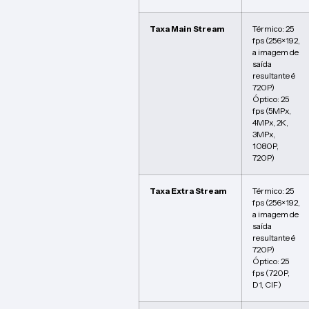
Taxa Main Stream
Térmico: 25
fps (256×192,
a imagem de
saída
resultante é
720P)
Óptico: 25
fps (5MPx,
4MPx, 2K,
3MPx,
1080P,
720P)
Taxa Extra Stream
Térmico: 25
fps (256×192,
a imagem de
saída
resultante é
720P)
Óptico: 25
fps (720P,
D1, CIF)