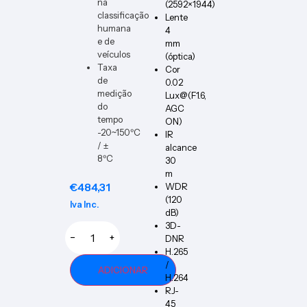
na
(2592×1944)
classificação
Lente
humana
4
e de
mm
veículos
(óptica)
Taxa
Cor
de
0.02
medição
Lux@(F1.6,
do
AGC
tempo
ON)
-20~150ºC
IR
/ ±
alcance
8ºC
30
m
€
484,31
WDR
(120
Iva Inc.
dB)
3D-
−
+
DNR
H.265
/
ADICIONAR
H.264
RJ-
45