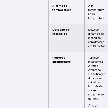
Alarme de
Alta
temperatura
temperatura,
Baixa
temperatura
Deteção de
Deteção
incêndios
dinâmica de
incêndios
com deteção
até 10 pontos
Funções
Térmico:
Inteligentes
Inteligência
Artificial
Avançada:
Classificação
de pessoas e
veículos em:
Intrusão de
área e
cruzamento
de linha
Óptico: