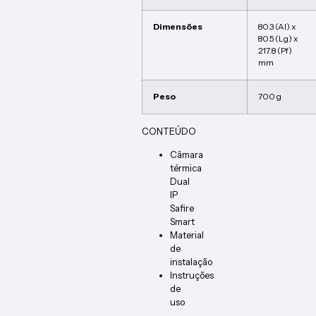
Dimensões
80.3 (Al) x
80.5 (Lg) x
217.8 (Pf)
mm
Peso
700 g
CONTEÚDO
Câmara
térmica
Dual
IP
Safire
Smart
Material
de
instalação
Instruções
de
uso