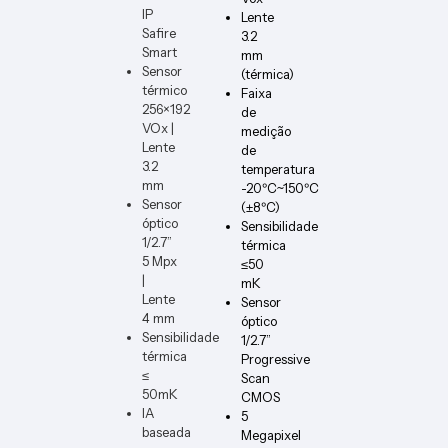
DIMM
IP
Lente
ER-W-
Safire
3.2
VERT
Smart
mm
Sensor
(térmica)
térmico
Faixa
256×192
de
VOx |
medição
Lente
de
3.2
temperatura
mm
-20ºC~150ºC
Sensor
(±8ºC)
óptico
Sensibilidade
1/2.7”
térmica
5 Mpx
≤50
|
mK
Lente
Sensor
4 mm
óptico
Sensibilidade
1/2.7”
térmica
Progressive
≤
Scan
50mK
CMOS
IA
5
baseada
Megapixel