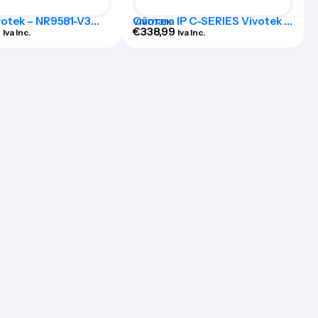
votek – NR9581-V3
Câmara IP C-SERIES Vivotek -
VIVOTEK
9
FD9368-HTV
€
338,99
Iva Inc.
Iva Inc.