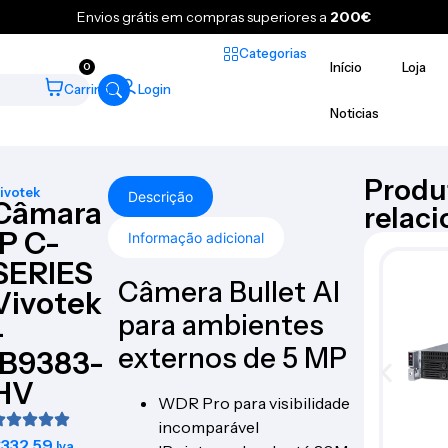
Envios grátis em compras superiores a
200€
Categorias
Início
Loja
0
Carrinho
Login
Noticias
Produ
ivotek
Descrição
Câmara
relac
IP C-
Informação adicional
SERIES
Câmera Bullet AI
Vivotek
para ambientes
-
externos de 5 MP
IB9383-
HV
WDR Pro para visibilidade
incomparável
€
332,59
Iva