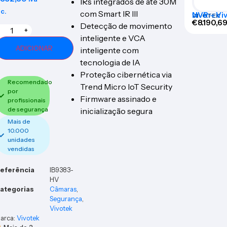
IRs integrados de até 30M
nc.
com Smart IR III
NVR – Vi
VIVOTEK
32CH
€
8.190,6
Detecção de movimento
+
inteligente e VCA
ADICIONAR
inteligente com
tecnologia de IA
Proteção cibernética via
Recomendado
Trend Micro IoT Security
por
Firmware assinado e
profissionais
de segurança
inicialização segura
Mais de
10.000
unidades
vendidas
eferência
IB9383-
HV
ategorias
Câmaras
,
Segurança
,
Vivotek
arca:
Vivotek