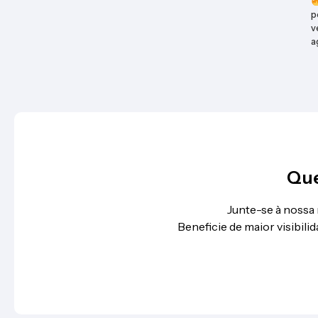
p
v
a
Que
Junte-se à nossa
Beneficie de maior visibil