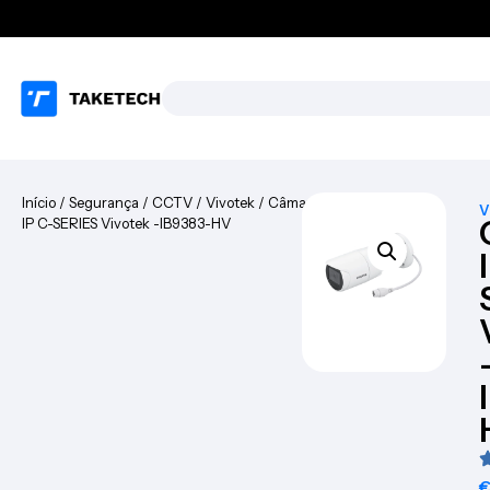
Início
/
Segurança
/
CCTV
/
Vivotek
/ Câmara
V
IP C-SERIES Vivotek -IB9383-HV