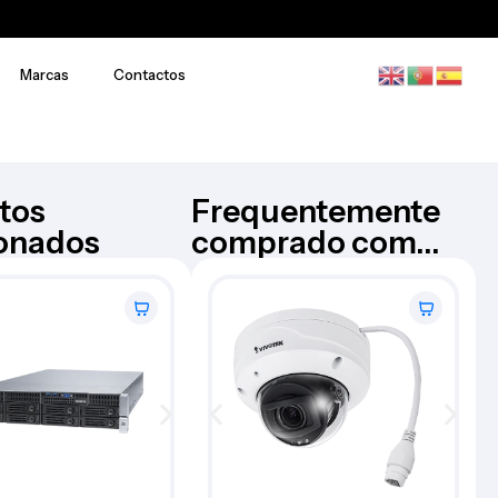
Marcas
Contactos
tos
Frequentemente
ionados
comprado com...
Câmara IP C-SERIES Vivotek -
VIVOTEK
CC9160-H
€
420,54
Iva Inc.