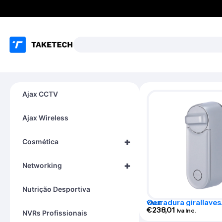
Ajax CCTV
Ajax Wireless
+
Cosmética
+
Networking
Nutrição Desportiva
Cerradura girallaves
YALE
inteligente BLE y Wi
€
238,01
Iva Inc.
NVRs Profissionais
LINUS-L2-S