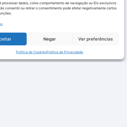
rá processar dados, como comportamento de navegação ou IDs exclusivos
Não consentir ou retirar o consentimento pode afetar negativamante certos
funções.
os
ceitar
Negar
Ver preferências
Política de Cookies
Politica de Privacidade
Links Rápidos
Contactos
Quem somos
Email