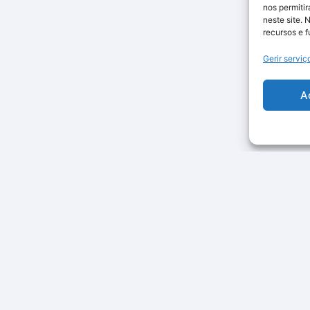
nos permiti
neste site. 
recursos e 
Gerir serviç
A
Categorias
Smart Home