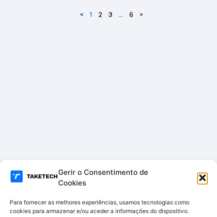
–
XS-
<
1
2
3
…
6
>
IPSD
6316
SIW
HA-
2U-
AI
Gerir o Consentimento de
Cookies
Para fornecer as melhores experiências, usamos tecnologias como
cookies para armazenar e/ou aceder a informações do dispositivo.