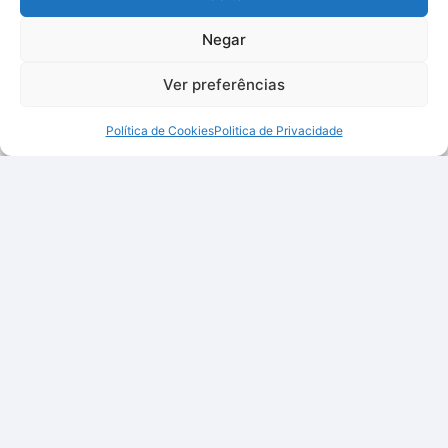
Negar
Ver preferências
Política de Cookies
Politica de Privacidade
Qualidade, inovação e preços justos, tudo num só lugar
para facilitar a sua vida.