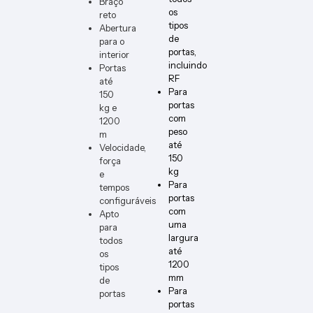
Braço
V10A-
os
DIN
reto
tipos
Abertura
de
para o
portas,
interior
incluindo
Portas
RF
até
Para
150
portas
kg e
com
1200
peso
m
até
Velocidade,
150
força
kg
e
Para
tempos
portas
configuráveis
com
Apto
uma
para
largura
todos
até
os
1200
tipos
mm
de
Para
portas
portas