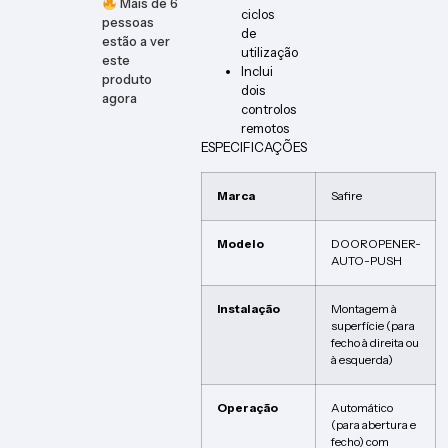
Mais de
6
ciclos
pessoas
de
estão a ver
utilização
este
Inclui
produto
dois
agora
controlos
remotos
ESPECIFICAÇÕES
Marca
Safire
Modelo
DOOROPENER-
AUTO-PUSH
Instalação
Montagem à
superfície (para
fecho à direita ou
à esquerda)
Operação
Automático
(para abertura e
fecho) com