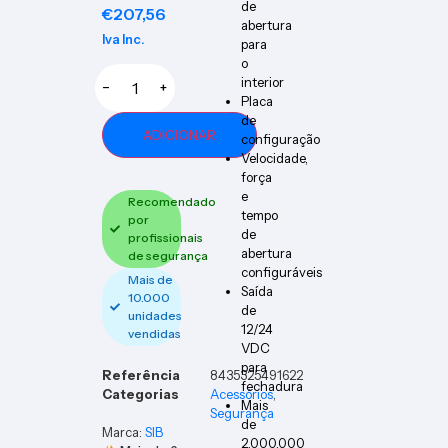
de
€
207,56
abertura
Iva Inc.
para
o
interior
−
+
Placa
de
ADICIONAR
configuração
Velocidade,
força
e
Recomendado
tempo
por
de
profissionais
abertura
de segurança
configuráveis
Mais de
Saída
10.000
de
unidades
12/24
vendidas
VDC
para
Referência
8435325491622
fechadura
Categorias
Acessórios
,
Mais
Segurança
de
Marca:
SIB
2.000.000