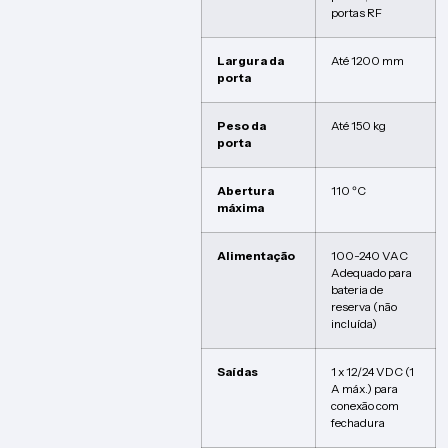
portas RF
Largura da
Até 1200 mm
porta
Peso da
Até 150 kg
porta
Abertura
110 ºC
máxima
Alimentação
100-240 VAC
Adequado para
bateria de
reserva (não
incluída)
Saídas
1 x 12/24 VDC (1
A máx.) para
conexão com
fechadura