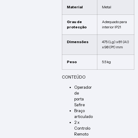
Material
Metal
Grau de
Adequado para
protecção
interior IP21
Dimensões
475 (Lg) x 81 (Al)
x 98 (Pf) mm
Peso
5.5 kg
CONTEÚDO
Operador
de
porta
Safire
Braço
articulado
2 x
Controlo
Remoto