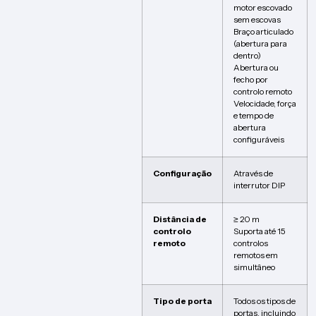
motor escovado
sem escovas
Braço articulado
(abertura para
dentro)
Abertura ou
fecho por
controlo remoto
Velocidade, força
e tempo de
abertura
configuráveis
Configuração
Através de
interrutor DIP
Distância de
≥ 20 m
controlo
Suporta até 15
remoto
controlos
remotos em
simultâneo
Tipo de porta
Todos os tipos de
portas, incluindo