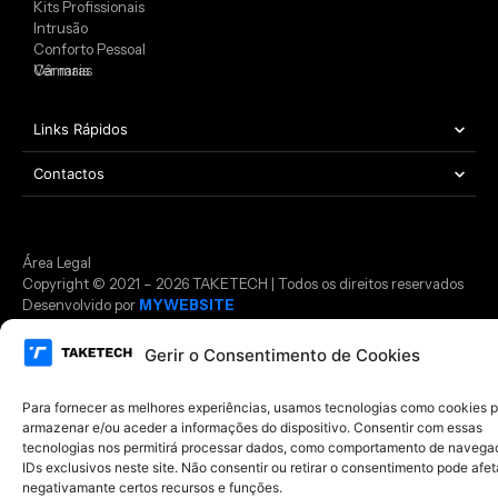
Kits Profissionais
Intrusão
Conforto Pessoal
Câmaras
Ver mais
Links Rápidos
Contactos
Área Legal
Copyright © 2021 – 2026 TAKETECH | Todos os direitos reservados
Desenvolvido por
MYWEBSITE
Gerir o Consentimento de Cookies
Para fornecer as melhores experiências, usamos tecnologias como cookies 
armazenar e/ou aceder a informações do dispositivo. Consentir com essas
tecnologias nos permitirá processar dados, como comportamento de navega
IDs exclusivos neste site. Não consentir ou retirar o consentimento pode afet
negativamante certos recursos e funções.