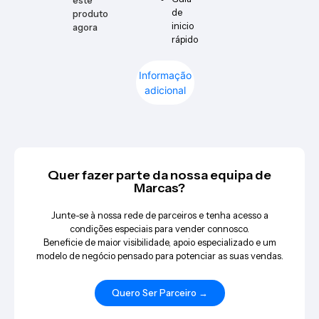
este
de
produto
inicio
agora
rápido
Informação
adicional
Quer fazer parte da nossa equipa de
Marcas?
Junte-se à nossa rede de parceiros e tenha acesso a
condições especiais para vender connosco.
Beneficie de maior visibilidade, apoio especializado e um
modelo de negócio pensado para potenciar as suas vendas.
Quero Ser Parceiro →