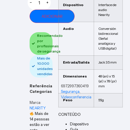
−
+
Dispositivo
Interface de
audio
Nearity
ADICIONAR
Audio
Conversión
bidireccional
Recomendado
(Señal
por
analógica y
profissionais
USB digital)
de segurança
Mais de
Entrada/Salida
Jack 3.5 mm
10.000
unidades
vendidas
Dimensiones
48 (an) x 15
(al) x 78 (pr)
Referência
6972997360419
mm
Categorias
Segurança
,
Videoconferencia
Peso
55g
Marca:
NEARITY
Mais de
CONTEÚDO
14
pessoas
Dispositivo
estão a ver
Guía