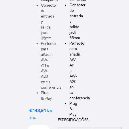
Conector
Conector
de
de
entrada
entrada
y
y
salida
salida
jack
jack
3.5mm
3.5mm
Perfecto
Perfecto
para
para
añadir
añadir
AW-
AW-
A11
A11 o
o
AW-
AW-
A20
A20
en tu
en
conferencia
tu
Plug
conferencia
& Play
Plug
&
€
143,91
Iva
Play
Inc.
ESPECIFICAÇÕES