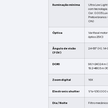
Iluminação mínima
Ultra Low Ligh
com tecnologia
Cor: 0.005 Lux
Preto e branco:
ON)
Óptica
Varifocal moto
óptico 25X))
Ângulo de visão
2.4~55º (H), 1.4~
(FOV)
DORI
96.1~2402.4 m (
19.2~480.5 m (R)
Zoom digital
16X
Electronic shutter
1/1s~1/30.000 
Dia / Noite
Filtro mecânico