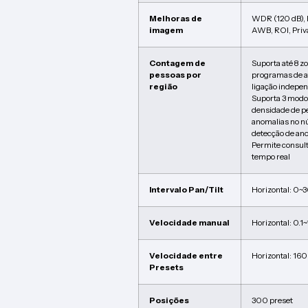
Melhoras de
WDR (120 dB),
imagem
AWB, ROI, Priv
Contagem de
Suporta até 8 z
pessoas por
programas de a
região
ligação indepe
Suporta 3 modos
densidade de p
anomalias no n
detecção de an
Permite consul
tempo real
Intervalo Pan/Tilt
Horizontal: 0~3
Velocidade manual
Horizontal: 0.1~
Velocidade entre
Horizontal: 160 
Presets
Posições
300 preset