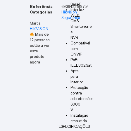
BaseT
Referência
6936422189754
Interfaz
Categorias
Hikvision
,
WEB,
Segurança
CMS,
Marca:
Smartphone
HIKVISION
e
Mais de
NVR
12
pessoas
Compatível
estão a ver
com
este
ONVIF
produto
PoE+
agora
IEEE802.3at
Apta
para
Interior
Protecção
contra
sobretensões
6000
V
Instalação
embutida
ESPECIFICAÇÕES