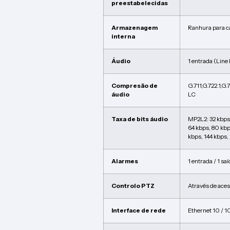
preestabelecidas
Armazenagem
Ranhura para c
interna
Áudio
1 entrada (Line 
Compresão de
G.711,G.722.1
áudio
LC
Taxa de bits áudio
MP2L2: 32 kbps,
64 kbps, 80 kbp
kbps, 144 kbps,
Alarmes
1 entrada / 1 sa
Controlo PTZ
Através de aces
Interface de rede
Ethernet 10 / 