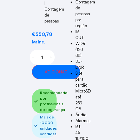
Contagem
|
de
Contagem
pessoas
de
por
pessoas
região
IR
€
550,78
CUT
Iva Inc.
WDR
(120
dB)
−
+
3D-
DNR
ADICIONAR
Slot
para
cartão
MicroSD
Recomendado
até
por
256
profissionais
GB
de segurança
Áudio
Mais de
Alarmes
10.000
RJ-
unidades
45
vendidas
10/100