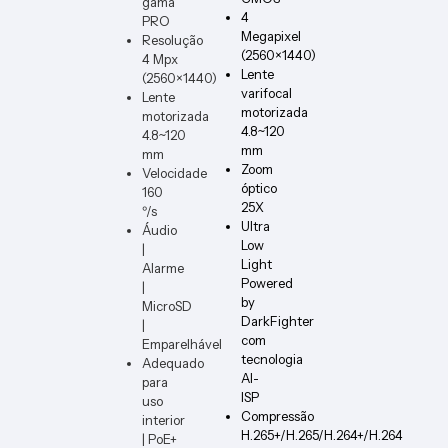
gama
ER-W
4
PRO
Megapixel
Resolução
(2560×1440)
4 Mpx
Lente
(2560×1440)
varifocal
Lente
motorizada
motorizada
4.8~120
4.8~120
mm
mm
Zoom
Velocidade
óptico
160
25X
º/s
Ultra
Áudio
Low
|
Light
Alarme
Powered
|
by
MicroSD
DarkFighter
|
com
Emparelhável
tecnologia
Adequado
AI-
para
ISP
uso
Compressão
interior
H.265+/H.265/H.264+/H.264
| PoE+