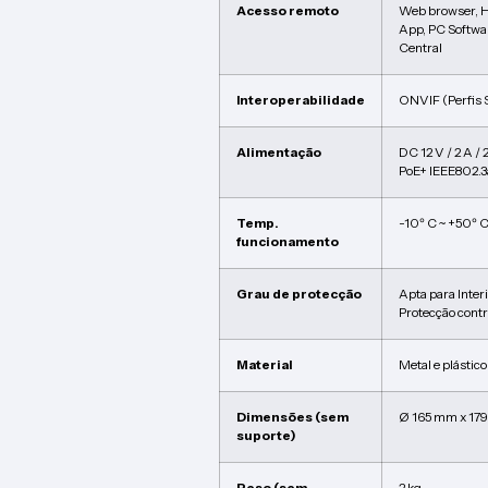
Acesso remoto
Web browser, 
App, PC Softwa
Central
Interoperabilidade
ONVIF (Perfis S
Alimentação
DC 12 V / 2 A /
PoE+ IEEE802.3
Temp.
-10º C ~ +50º 
funcionamento
Grau de protecção
Apta para Inter
Protecção cont
Material
Metal e plástico
Dimensões (sem
Ø 165 mm x 179
suporte)
Peso (sem
2 kg