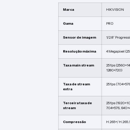
Marca
HIKVISION
Gama
PRO
Sensor de imagem
1/2.8“ Progres
Resolução máxima
4 Megapixel (2
Taxa main stream
25 fps (2560×1
1280×720)
Taxa de stream
25 fps (704×57
extra
Terceira taxa de
25 fps (1920×1
stream
704×576, 640×4
Compressão
H.265+/ H.265 /