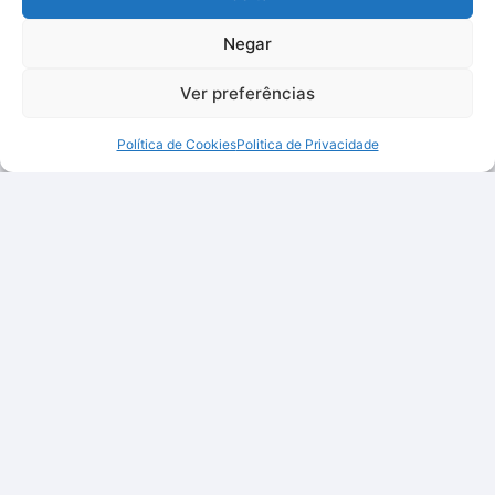
Negar
Ver preferências
Política de Cookies
Politica de Privacidade
Qualidade, inovação e preços justos, tudo num só lugar
para facilitar a sua vida.