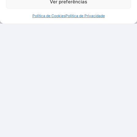
Ver preferências
Política de Cookies
Politica de Privacidade
Qualidade, inovação e preços justos, tudo num só lugar
para facilitar a sua vida.
Categorias