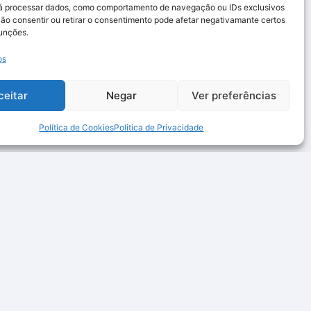
rá processar dados, como comportamento de navegação ou IDs exclusivos
Não consentir ou retirar o consentimento pode afetar negativamante certos
funções.
os
ceitar
Negar
Ver preferências
Política de Cookies
Politica de Privacidade
Links Rápidos
Contactos
Quem somos
Email