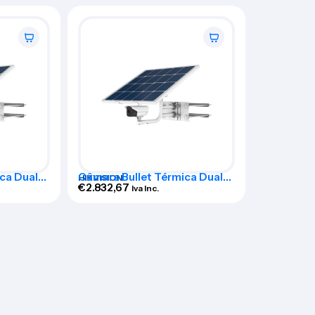
ca Dual
Câmara Bullet Térmica Dual
HIKVISION
4G HIKVISION – DS-
€
2.832,67
Iva Inc.
2TXS2628-
0
10P/QA/GLT/CH36S80