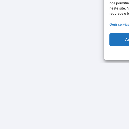
nos permiti
neste site. 
recursos e 
Gerir serviç
A
Categorias
Smart Home