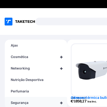
Ajax
+
Cosmética
+
Networking
Nutrição Desportiva
Perfumaria
Câmara térmica bull
HIKMICRO
Hikmicro gama PRO 
€
1.858,27
Iva Inc.
+
Segurança
TD2138-8/G0/T1Y(L