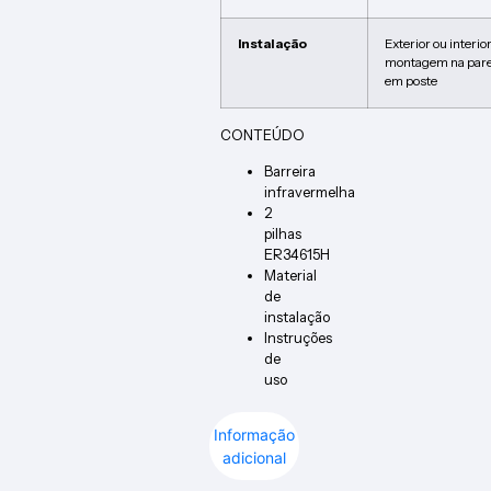
Instalação
Exterior ou interior
montagem na pare
em poste
CONTEÚDO
Barreira
infravermelha
2
pilhas
ER34615H
Material
de
instalação
Instruções
de
uso
Informação
adicional