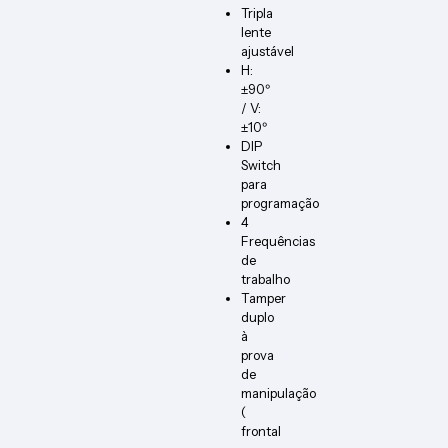
Tripla
lente
ajustável
H:
±90º
/ V:
±10º
DIP
Switch
para
programação
4
Frequências
de
trabalho
Tamper
duplo
à
prova
de
manipulação
(
frontal