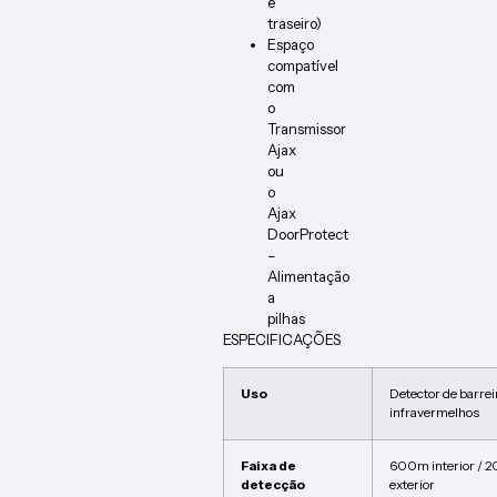
e
traseiro)
Espaço
compatível
com
o
Transmissor
Ajax
ou
o
Ajax
DoorProtect
–
Alimentação
a
pilhas
ESPECIFICAÇÕES
Uso
Detector de barrei
infravermelhos
Faixa de
600m interior / 
detecção
exterior