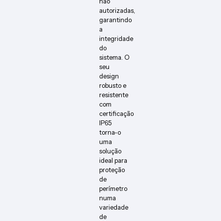
não
autorizadas,
garantindo
a
integridade
do
sistema. O
seu
design
robusto e
resistente
com
certificação
IP65
torna-o
uma
solução
ideal para
proteção
de
perímetro
numa
variedade
de