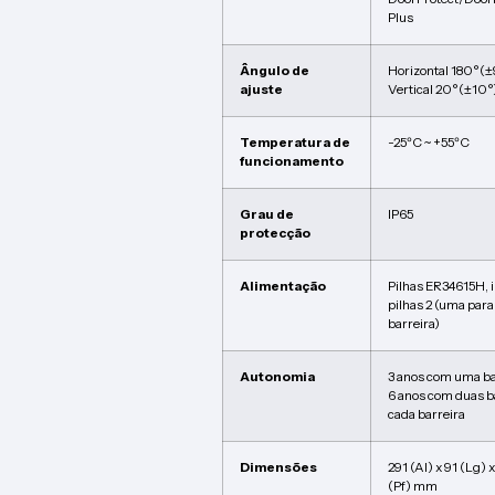
Plus
Ângulo de
Horizontal 180°(±
ajuste
Vertical 20°(±10°
Temperatura de
-25ºC ~ +55ºC
funcionamento
Grau de
IP65
protecção
Alimentação
Pilhas ER34615H, i
pilhas 2 (uma para
barreira)
Autonomia
3 anos com uma ba
6 anos com duas b
cada barreira
Dimensões
291 (Al) x 91 (Lg) 
(Pf) mm