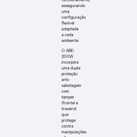
assegurando
uma
configuração
flexível
adaptada
a cada
ambiente.
O ABE-
200W
incorpora
uma dupla
proteção
anti-
sabotagem
com
tamper
(frontal e
traseiro)
que
protege
contra
manipulações