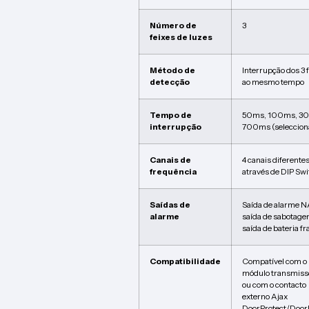
Número de
3
feixes de luzes
Método de
Interrupção dos 3 
detecção
ao mesmo tempo
Tempo de
50ms, 100ms, 3
interrupção
700ms (seleccion
Canais de
4 canais diferente
frequência
através de DIP Swi
Saídas de
Saída de alarme 
alarme
saída de sabotage
saída de bateria f
Compatibilidade
Compatível com o
módulo transmiss
ou com o contacto
externo Ajax
DoorProtect/Door