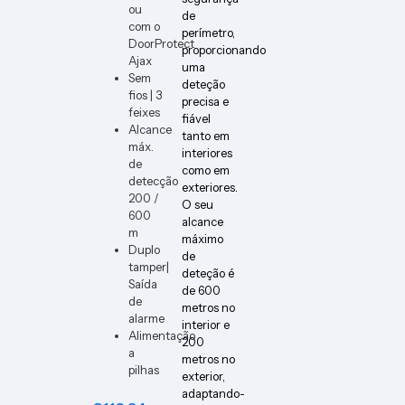
PCB1
ou
DIMM
de
ER-B-
com o
perímetro,
VERT
DoorProtect
proporcionando
Ajax
uma
Sem
deteção
fios | 3
precisa e
feixes
fiável
Alcance
tanto em
máx.
interiores
de
como em
detecção
exteriores.
200 /
O seu
600
alcance
m
máximo
Duplo
de
tamper|
deteção é
Saída
de 600
de
metros no
alarme
interior e
Alimentação
200
a
metros no
pilhas
exterior,
adaptando-