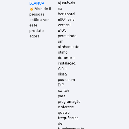
ajustáveis
BLANCA
na
Mais de
9
horizontal
pessoas
±90° e na
estão a ver
vertical
este
±10°,,
produto
permitindo
agora
um
alinhamento
ótimo
durante a
instalação.
Além
disso,
possui um
DIP
switch
para
programação
e oferece
quatro
frequências
de
funcionamento,