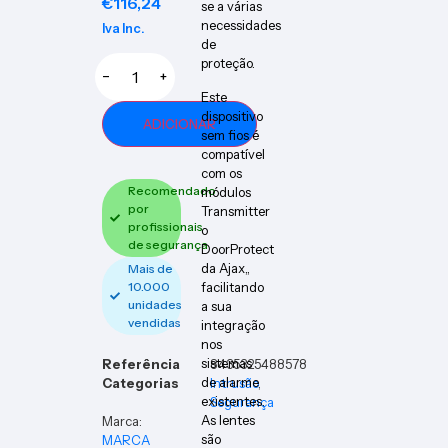
€
116,24
se a várias
necessidades
Iva Inc.
de
proteção.
−
+
Este
dispositivo
ADICIONAR
sem fios é
compatível
com os
Recomendado
módulos
por
Transmitter
profissionais
o
de segurança
DoorProtect
da Ajax,,
Mais de
facilitando
10.000
unidades
a sua
vendidas
integração
nos
sistemas
Referência
8435325488578
de alarme
Categorias
Intrusão
,
existentes.
Segurança
As lentes
Marca:
são
MARCA