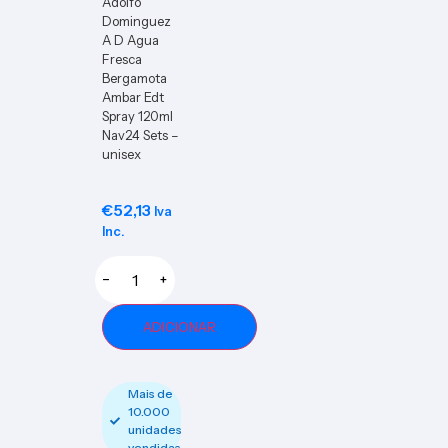
Adolfo
Dominguez
A D Agua
Fresca
Bergamota
Ambar Edt
Spray 120ml
Nav24 Sets –
unisex
€
52,13
Iva
Inc.
−
+
ADICIONAR
Mais de
10.000
unidades
vendidas