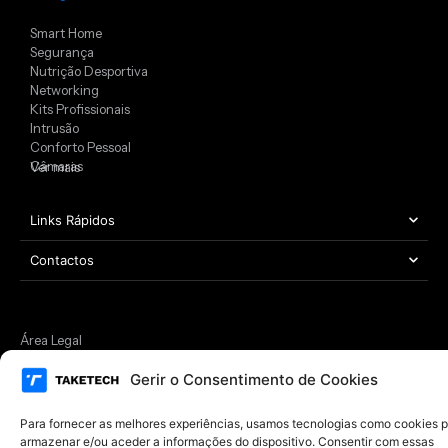
Smart Home
Segurança
Nutrição Desportiva
Networking
Kits Profissionais
Intrusão
Conforto Pessoal
Câmaras
Ver mais
Links Rápidos
Contactos
Área Legal
Copyright © 2021 – 2026 TAKETECH | Todos os direitos reservados
Gerir o Consentimento de Cookies
Desenvolvido por
MYWEBSITE
Para fornecer as melhores experiências, usamos tecnologias como cookies 
armazenar e/ou aceder a informações do dispositivo. Consentir com essas