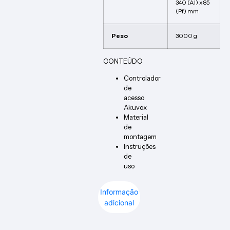
340 (Al) x 85
(Pf) mm
Peso
3000 g
CONTEÚDO
Controlador
de
acesso
Akuvox
Material
de
montagem
Instruções
de
uso
Informação
adicional