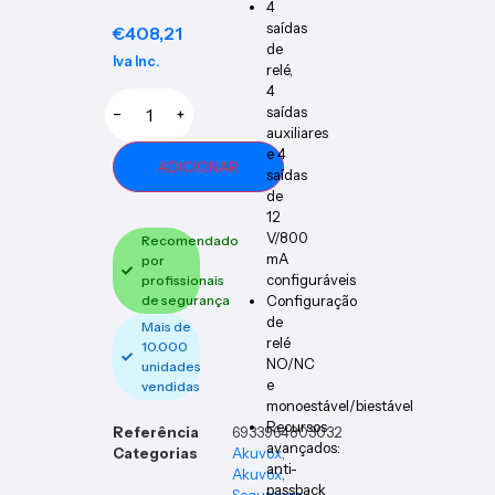
4
saídas
€
408,21
de
Iva Inc.
relé,
4
saídas
−
+
auxiliares
e 4
ADICIONAR
saídas
de
12
V/800
Recomendado
mA
por
configuráveis
profissionais
de segurança
Configuração
de
Mais de
relé
10.000
NO/NC
unidades
e
vendidas
monoestável/biestável
Recursos
Referência
6933964803032
avançados:
Categorias
Akuvox
,
anti-
Akuvox
,
passback