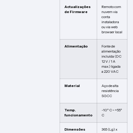
Actualizações
Remoto com
de Firmware
nuvem via
conta
instaladora
ou via web
browser local
Alimentação
Fonte de
alimentação
incluída (DC
12 V / 1 A
max.) ligada
a 220 VAC
Material
Aço de alta
resistência
SGCC
Temp.
-10º C ~ +55º
funcionamento
C
Dimensões
365 (Lg) x