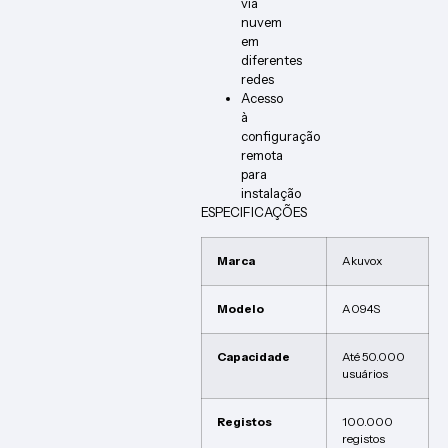
via
nuvem
em
diferentes
redes
Acesso
à
configuração
remota
para
instalação
ESPECIFICAÇÕES
Marca
Akuvox
Modelo
A094S
Capacidade
Até 50.000
usuários
Registos
100.000
registos