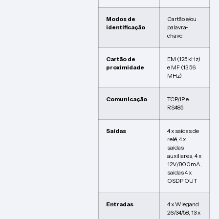
Modos de
Cartão e/ou
identificação
palavra-
chave
Cartão de
EM (125 kHz)
proximidade
e MF (13.56
MHz)
Comunicação
TCP/IP e
RS485
Saídas
4 x saídas de
relé, 4 x
saídas
auxiliares, 4 x
12V/800mA,
saídas 4 x
OSDP OUT
Entradas
4 x Wiegand
26/34/58, 13 x