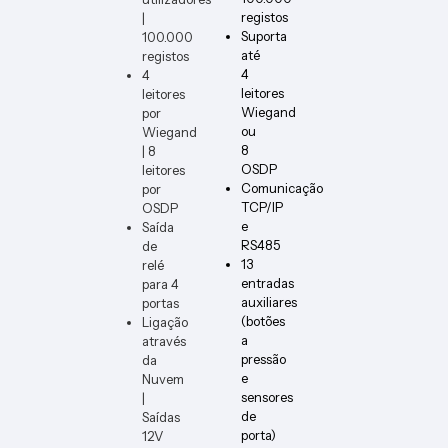
registos
|
Suporta
100.000
até
registos
4
4
leitores
leitores
Wiegand
por
ou
Wiegand
8
| 8
OSDP
leitores
Comunicação
por
TCP/IP
OSDP
e
Saída
RS485
de
13
relé
entradas
para 4
auxiliares
portas
(botões
Ligação
a
através
pressão
da
e
Nuvem
sensores
|
de
Saídas
porta)
12V