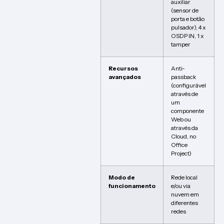
auxiliar
(sensor de
porta e botão
pulsador), 4 x
OSDP IN, 1 x
tamper
Recursos
Anti-
avançados
passback
(configurável
através de
um
componente
Web ou
através da
Cloud, no
Office
Project)
Modo de
Rede local
funcionamento
e/ou via
nuvem em
diferentes
redes