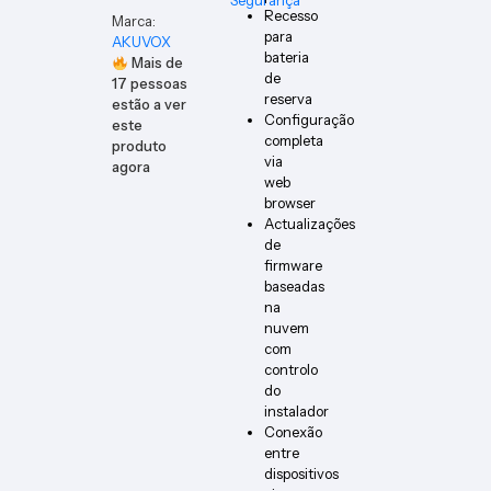
Segurança
Recesso
Marca:
para
AKUVOX
bateria
Mais de
de
17
pessoas
reserva
estão a ver
Configuração
este
completa
produto
via
agora
web
browser
Actualizações
de
firmware
baseadas
na
nuvem
com
controlo
do
instalador
Conexão
entre
dispositivos