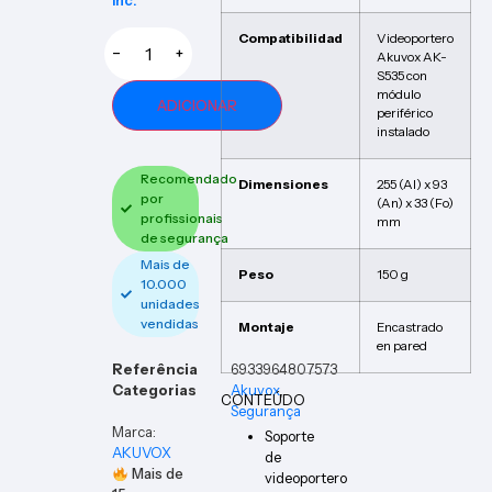
Inc.
Compatibilidad
Videoportero
−
+
Akuvox AK-
S535 con
módulo
ADICIONAR
periférico
instalado
Recomendado
Dimensiones
255 (Al) x 93
por
(An) x 33 (Fo)
profissionais
mm
de segurança
Mais de
Peso
150 g
10.000
unidades
vendidas
Montaje
Encastrado
en pared
Referência
6933964807573
Categorias
Akuvox
,
CONTEÚDO
Segurança
Marca:
Soporte
AKUVOX
de
Mais de
videoportero