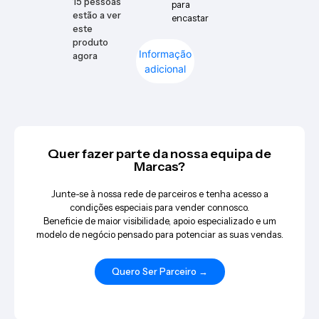
15
pessoas
para
estão a ver
encastar
este
produto
Informação
agora
adicional
Quer fazer parte da nossa equipa de
Marcas?
Junte-se à nossa rede de parceiros e tenha acesso a
condições especiais para vender connosco.
Beneficie de maior visibilidade, apoio especializado e um
modelo de negócio pensado para potenciar as suas vendas.
Quero Ser Parceiro →