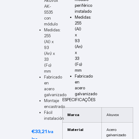
Akuvox
DIN
periférico
AK-
instalado
S535
Medidas:
con
255
módulo
(Al)
Medidas:
x
255
93
(Al) x
(An)
93
x
(An) x
33
33
(Fo)
(Fo)
mm
mm
Fabricado
Fabricado
en
en
acero
acero
galvanizado
galvanizado
ESPECIFICAÇÕES
Montaje
encastrado
Fácil
Marca
Akuvox
instalación
Material
Acero
€
33,21
Iva
galvanizado