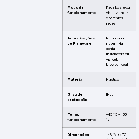
Modo de
Rede local e/ou
funcionamento
via nuvem em
diferentes
redes
Actualizações
Remoto com
de Firmware
nuvem via
conta
instaladora ou
via web
browser local
Material
Plástico
Grau de
IP65
protecção
Temp.
-40 ºC ~ +55
funcionamento
ºC
Dimensões
146 (Al) x 70