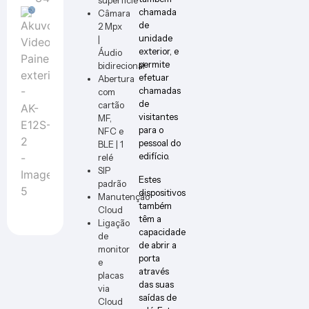
ER-W
chamada
Câmara
de
2 Mpx
unidade
|
exterior, e
Áudio
permite
bidirecional
efetuar
Abertura
chamadas
com
de
cartão
visitantes
MF,
para o
NFC e
pessoal do
BLE | 1
edifício.
relé
SIP
Estes
padrão
dispositivos
Manutenção
também
Cloud
têm a
Ligação
capacidade
de
de abrir a
monitor
porta
e
através
placas
das suas
via
saídas de
Cloud