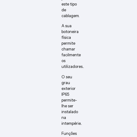
este tipo
de
cablagem.
A sua
botoneira
física
permite
chamar
facilmente
os
utilizadores..
O seu
grau
exterior
IP65
permite-
lhe ser
instalado
na
intempérie..
Funções