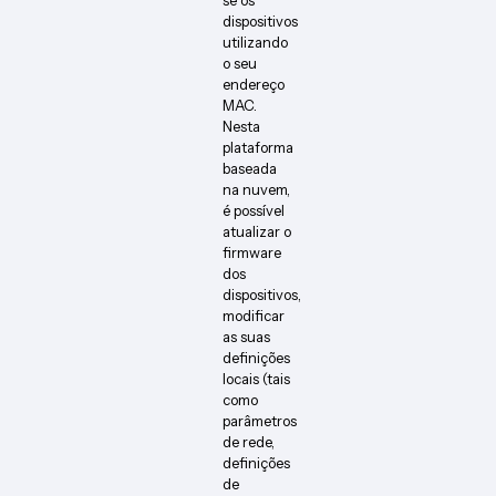
dispositivos
utilizando
o seu
endereço
MAC.
Nesta
plataforma
baseada
na nuvem,
é possível
atualizar o
firmware
dos
dispositivos,
modificar
as suas
definições
locais (tais
como
parâmetros
de rede,
definições
de