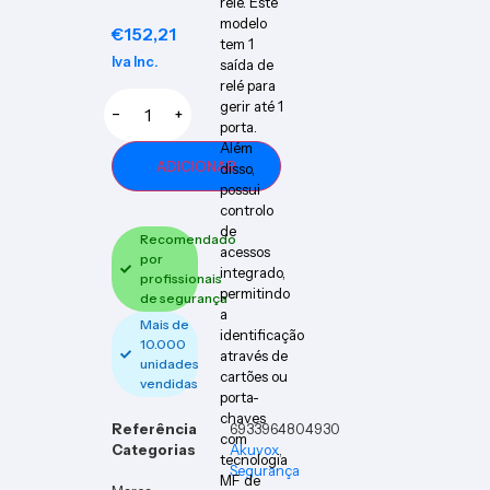
relé. Este
modelo
€
152,21
tem 1
Iva Inc.
saída de
relé para
gerir até 1
−
+
porta.
Além
ADICIONAR
disso,
possui
controlo
de
Recomendado
acessos
por
integrado,
profissionais
permitindo
de segurança
a
Mais de
identificação
10.000
através de
unidades
cartões ou
vendidas
porta-
chaves
Referência
6933964804930
com
Categorias
Akuvox
,
tecnologia
Segurança
MF de