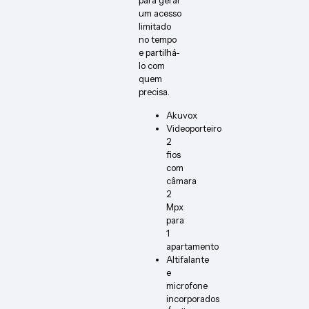
para gerar
um acesso
limitado
no tempo
e partilhá-
lo com
quem
precisa.
Akuvox
Videoporteiro
2
fios
com
câmara
2
Mpx
para
1
apartamento
Altifalante
e
microfone
incorporados