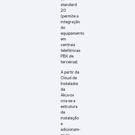
standard
2.0
(permite a
integração
do
equipamento
em
centrais
telefónicas
PBX de
terceiros).
A partir da
Cloud de
Instalador
da
Akuvox
cria-se a
estrutura
de
instalação
e
adicionam-
se os