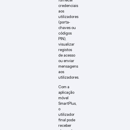
fornecer
credenciais
aos
utilizadores
(porta-
chaves ou
códigos
PIN),
visualizar
registos
de acesso
ou enviar
mensagens
aos
utilizadores.
Com a
aplicação
móvel
SmartPlus,
o
utilizador
final pode
receber