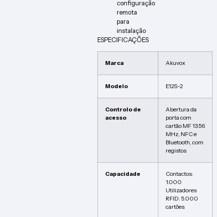
configuração
remota
para
instalação
ESPECIFICAÇÕES
Marca
Akuvox
Modelo
E12S-2
Controlo de
Abertura da
acesso
porta com
cartão MF 13.56
MHz, NFC e
Bluetooth, com
registos
Capacidade
Contactos:
1.000
Utilizadores
RFID: 5.000
cartões