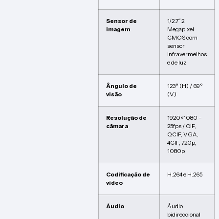
Sensor de
1/2.7″ 2
imagem
Megapixel
CMOS com
sensor
infravermelhos
e de luz
Ângulo de
123° (H) / 69°
visão
(V)
Resolução de
1920×1080 –
câmara
25fps / CIF,
QCIF, VGA,
4CIF, 720p,
1080p
Codificação de
H.264 e H.265
vídeo
Áudio
Áudio
bidireccional