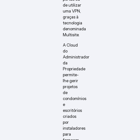
de utilizar
uma VPN,
graças à
tecnologia
denominada
Multisite.
A Cloud
do
Administrador
da
Propriedade
permite-
lhe gerir
projetos
de
condomínios
e
escritórios
criados
por
instaladores
para