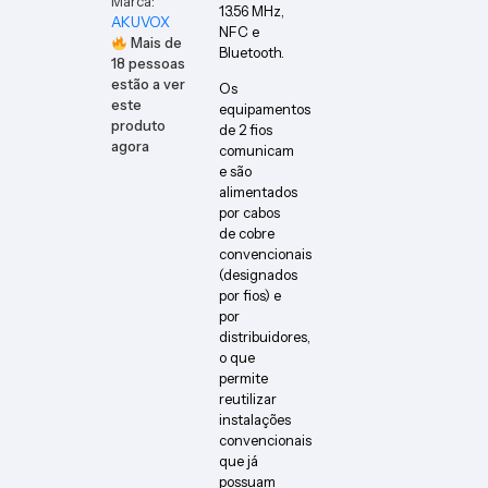
Marca:
13.56 MHz,
AKUVOX
NFC e
Mais de
Bluetooth.
18
pessoas
estão a ver
Os
este
equipamentos
produto
de 2 fios
agora
comunicam
e são
alimentados
por cabos
de cobre
convencionais
(designados
por fios) e
por
distribuidores,
o que
permite
reutilizar
instalações
convencionais
que já
possuam