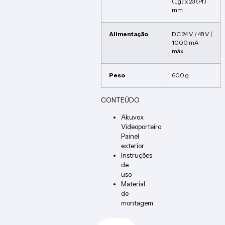
(Lg) x 23 (Pf)
mm
Alimentação
DC 24 V / 48 V |
1000 mA
máx.
Peso
600 g
CONTEÚDO
Akuvox
Videoporteiro
Painel
exterior
Instruções
de
uso
Material
de
montagem