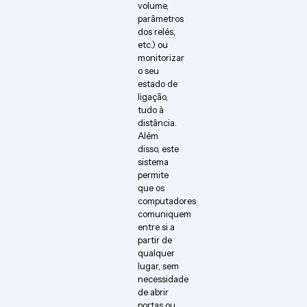
volume,
parâmetros
dos relés,
etc.) ou
monitorizar
o seu
estado de
ligação,
tudo à
distância.
Além
disso, este
sistema
permite
que os
computadores
comuniquem
entre si a
partir de
qualquer
lugar, sem
necessidade
de abrir
portas ou