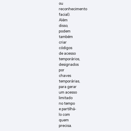
ou
reconhecimento
facial).
Além
disso,
podem
também
criar
códigos
de acesso
temporários,
designados
por
chaves
temporárias,
para gerar
um acesso
limitado
no tempo
e partilhá-
lo com
quem
precisa.