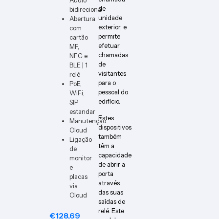
de
bidirecional
unidade
Abertura
exterior, e
com
permite
cartão
efetuar
MF,
chamadas
NFC e
de
BLE | 1
visitantes
relé
para o
PoE,
pessoal do
WiFi,
edifício.
SIP
estandar
Estes
Manutenção
dispositivos
Cloud
também
Ligação
têm a
de
capacidade
monitor
de abrir a
e
porta
placas
através
via
das suas
Cloud
saídas de
relé. Este
€
128,69