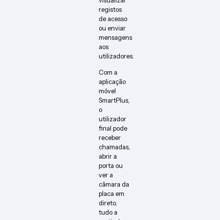
visualizar
registos
de acesso
ou enviar
mensagens
aos
utilizadores.
Com a
aplicação
móvel
SmartPlus,
o
utilizador
final pode
receber
chamadas,
abrir a
porta ou
ver a
câmara da
placa em
direto,
tudo a