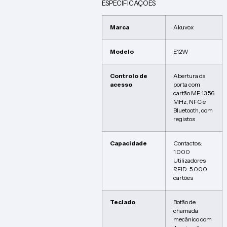
ESPECIFICAÇÕES
Marca
Akuvox
Modelo
E12W
Controlo de
Abertura da
acesso
porta com
cartão MF 13.56
MHz, NFC e
Bluetooth, com
registos
Capacidade
Contactos:
1.000
Utilizadores
RFID: 5.000
cartões
Teclado
Botão de
chamada
mecânico com