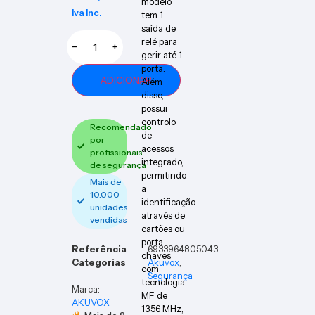
modelo
Iva Inc.
tem 1
saída de
relé para
−
+
gerir até 1
porta.
ADICIONAR
Além
disso,
possui
controlo
Recomendado
de
por
acessos
profissionais
integrado,
de segurança
permitindo
Mais de
a
10.000
identificação
unidades
através de
vendidas
cartões ou
porta-
Referência
6933964805043
chaves
Categorias
Akuvox
,
com
Segurança
tecnologia
Marca:
MF de
AKUVOX
13.56 MHz,