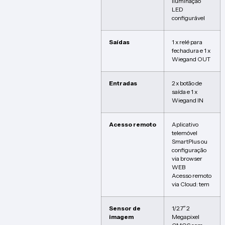
iluminação
LED
configurável
Saídas
1 x relé para
fechadura e 1 x
Wiegand OUT
Entradas
2 x botão de
saída e 1 x
Wiegand IN
Acesso remoto
Aplicativo
telemóvel
SmartPlus ou
configuração
via browser
WEB
Acesso remoto
via Cloud: tem
Sensor de
1/2.7″ 2
imagem
Megapixel