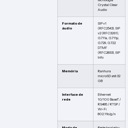
tecnologia
Crystal Clear
Audio
Formato de
SIP v1
áudio
(RFC2543), SIP
v2 (RFC3261),
G.711a, G.711μ,
G.729, G.722
DTMF
(RFC2833), SIP
Info
Memória
Ranhura
microSD até 32
GB
Interface de
Ethernet
rede
10/100 BaseT /
RS485 / RTSP /
Wi-Fi
802.11b/g/n
Modo de
Rede local e/ou