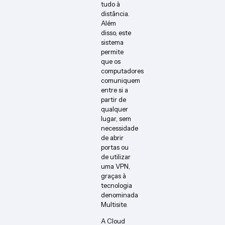
tudo à
distância.
Além
disso, este
sistema
permite
que os
computadores
comuniquem
entre si a
partir de
qualquer
lugar, sem
necessidade
de abrir
portas ou
de utilizar
uma VPN,
graças à
tecnologia
denominada
Multisite.
A Cloud