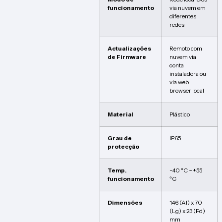
funcionamento
via nuvem em
diferentes
redes
Actualizações
Remoto com
de Firmware
nuvem via
conta
instaladora ou
via web
browser local
Material
Plástico
Grau de
IP65
protecção
Temp.
-40 ºC ~ +55
funcionamento
ºC
Dimensões
146 (Al) x 70
(Lg) x 23 (Fd)
mm