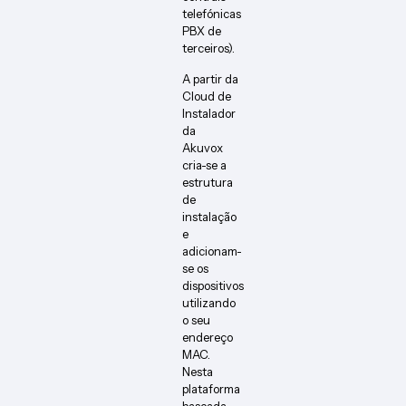
telefónicas
PBX de
terceiros).
A partir da
Cloud de
Instalador
da
Akuvox
cria-se a
estrutura
de
instalação
e
adicionam-
se os
dispositivos
utilizando
o seu
endereço
MAC.
Nesta
plataforma
baseada