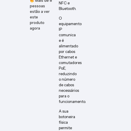
Mais de
8
NFC e
pessoas
Bluetooth.
estão a ver
este
O
produto
equipamento
agora
IP
comunica
e é
alimentado
por cabos
Ethernet e
comutadores
PoE,
reduzindo
o número
de cabos
necessários
para o
funcionamento.
A sua
botoneira
física
permite