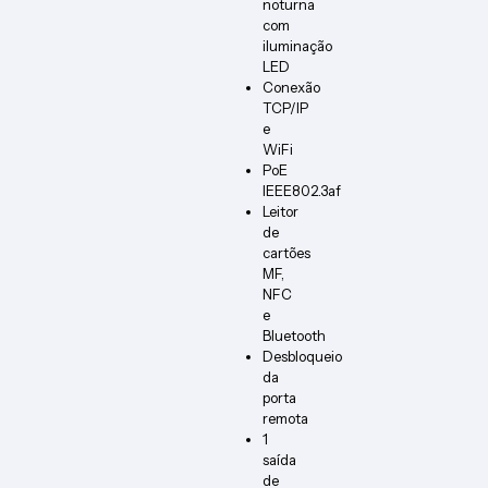
noturna
com
iluminação
LED
Conexão
TCP/IP
e
WiFi
PoE
IEEE802.3af
Leitor
de
cartões
MF,
NFC
e
Bluetooth
Desbloqueio
da
porta
remota
1
saída
de