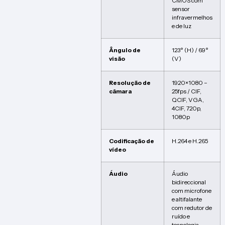
CMOS com
sensor
infravermelhos
e de luz
Ângulo de
123° (H) / 69°
visão
(V)
Resolução de
1920×1080 –
câmara
25fps / CIF,
QCIF, VGA,
4CIF, 720p,
1080p
Codificação de
H.264 e H.265
vídeo
Áudio
Áudio
bidireccional
com microfone
e altifalante
com redutor de
ruído e