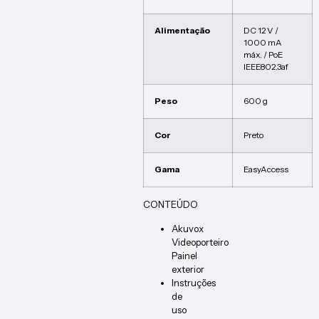
Alimentação
DC 12 V /
1000 mA
máx. / PoE
IEEE802.3af
Peso
600 g
Cor
Preto
Gama
EasyAccess
CONTEÚDO
Akuvox
Videoporteiro
Painel
exterior
Instruções
de
uso