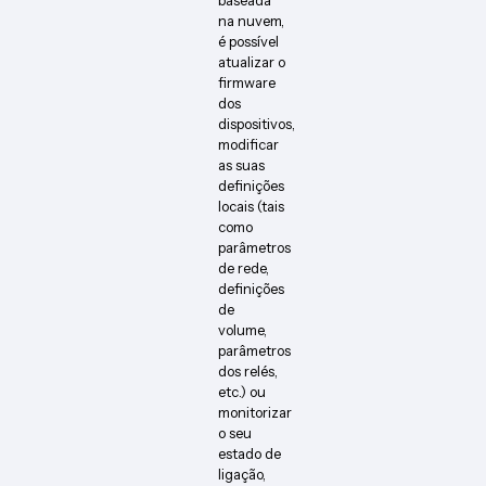
na nuvem,
é possível
atualizar o
firmware
dos
dispositivos,
modificar
as suas
definições
locais (tais
como
parâmetros
de rede,
definições
de
volume,
parâmetros
dos relés,
etc.) ou
monitorizar
o seu
estado de
ligação,