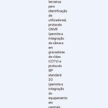
terceiros
para
identificação
de
utilizadores),
protocolo
ONVIF
(permite a
integração
da câmara
em
gravadores
de vídeo
CCTV) e
protocolo
SIP
standard
2.0
(permite a
integração
do
equipamento
em
centrais