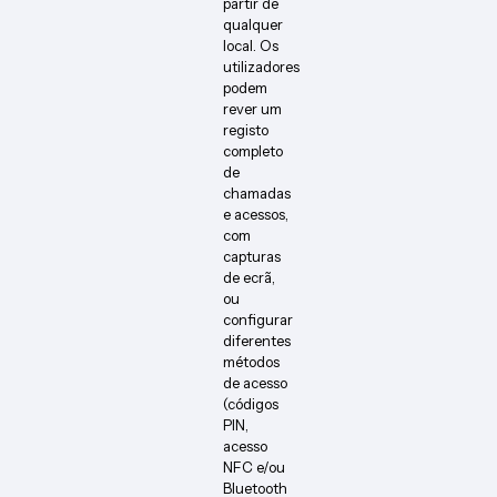
partir de
qualquer
local. Os
utilizadores
podem
rever um
registo
completo
de
chamadas
e acessos,
com
capturas
de ecrã,
ou
configurar
diferentes
métodos
de acesso
(códigos
PIN,
acesso
NFC e/ou
Bluetooth