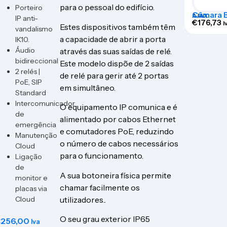
para o pessoal do edifício.
Porteiro
Câmara Bu
AJAX
IP anti-
BULLETC
€
176,73
I
Estes dispositivos também têm
vandalismo
a capacidade de abrir a porta
IK10.
Áudio
através das suas saídas de relé.
bidireccional
Este modelo dispõe de 2 saídas
2 relés |
de relé para gerir até 2 portas
PoE, SIP
em simultâneo.
Standard
Intercomunicador
O equipamento IP comunica e é
de
alimentado por cabos Ethernet
emergência
e comutadores PoE, reduzindo
Manutenção
o número de cabos necessários
Cloud
para o funcionamento.
Ligação
de
A sua botoneira física permite
monitor e
chamar facilmente os
placas via
utilizadores..
Cloud
O seu grau exterior IP65
€
256,00
Iva