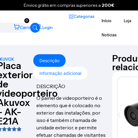
Envios grátis em compras superiores a
200€
Categorias
Início
Loja
0
Carrinho
Login
Noticias
Produ
KUVOX
Descrição
Placa
relac
exterior
Informação adicional
de
DESCRIÇÃO
videoporteiro
O painel de videoporteiro é o
Akuvox
elemento que é colocado no
– AK-
exterior das instalações, por
E21A
isso é também chamada de
unidade exterior, e permite
efetuar chamadas de visitantes