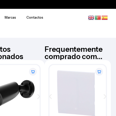
Marcas
Contactos
tos
Frequentemente
ionados
comprado com...
Câmara Bullet – AJ-
AJAX
BULLETCAM-5-B
€
176,73
Iva Inc.