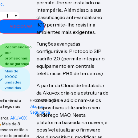
permite-lhe ser instalado na
nc.
intempérie.. Além disso, a sua
+
classificação anti-vandalismo
IK10 permite-lhe resistir a
ADICIONAR
ambientes mais exigentes.
Funções avançadas
Recomendado
configuráveis: Protocolo SIP
por
padrão 2.0 (permite integrar o
profissionais
de segurança
equipamento em centrais
Mais de
telefónicas PBX de terceiros)..
10.000
unidades
A partir da Cloud de Instalador
vendidas
da Akuvox cria-se a estrutura de
instalação e adicionam-se os
eferência
6933964803100
ategorias
Akuvox
,
dispositivos utilizando o seu
Segurança
endereço MAC. Nesta
arca:
AKUVOX
plataforma baseada na nuvem, é
Mais de
3
possível atualizar o firmware
essoas estão a
er este produto
dos dispositivos, modificar as