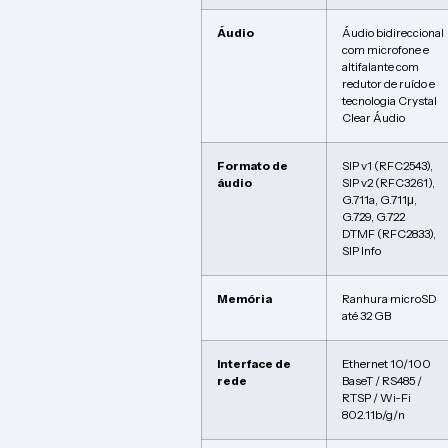
Áudio
Áudio bidireccional
com microfone e
altifalante com
redutor de ruído e
tecnologia Crystal
Clear Áudio
Formato de
SIP v1 (RFC2543),
áudio
SIP v2 (RFC3261),
G.711a, G.711μ,
G.729, G.722
DTMF (RFC2833),
SIP Info
Memória
Ranhura microSD
até 32 GB
Interface de
Ethernet 10/100
rede
BaseT / RS485 /
RTSP / Wi-Fi
802.11b/g/n