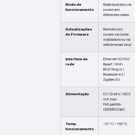
Modo de
Rede local e/ou via
funcionamento
nuvem em
diferentes redes
Actualizações
Remoto com
de Firmware
nuvem via conta
instaladora ou via
web browser local
Interface de
Ethernet 10/100
rede
BaseT / WiFi
802.11b/g/n /
Bluetooth 4.2 /
ZigBee 3.0
Alimentação
DC 12-24 V / 600
mA máx.
PoE padrão
(IEEE802.3af)
Temp.
-10 ºC ~ +55 ºC
funcionamento