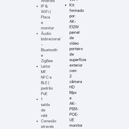
Android
ER-B
Kit
IP &
formado
WiFi |
por:
Placa
AK-
e
E12W
monitor
painel
Áudio
de
bidirecional
vídeo
–
porteiro
Bluetooth
de
e
superfície
ZigBee
exterior
Leitor
com
MF,
2
NFC e
câmara
BLE |
HD
padrão
Mpx
PoE
e
1
AK-
saída
PS51-
de
POE-
relé
UE
Conexão
monitor
através