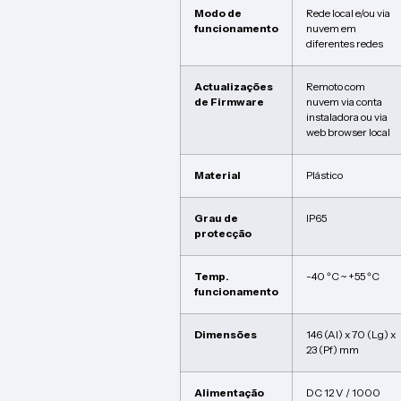
Modo de
Rede local e/ou via
funcionamento
nuvem em
diferentes redes
Actualizações
Remoto com
de Firmware
nuvem via conta
instaladora ou via
web browser local
Material
Plástico
Grau de
IP65
protecção
Temp.
-40 ºC ~ +55 ºC
funcionamento
Dimensões
146 (Al) x 70 (Lg) x
23 (Pf) mm
Alimentação
DC 12 V / 1000