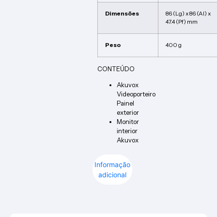
Dimensões
86 (Lg) x 86 (Al) x
47.4 (Pf) mm
Peso
400 g
CONTEÚDO
Akuvox
Videoporteiro
Painel
exterior
Monitor
interior
Akuvox
Informação
adicional