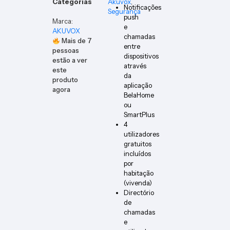
Categorias
Akuvox
,
Notificações
Segurança
push
Marca:
e
AKUVOX
chamadas
Mais de
7
entre
pessoas
dispositivos
estão a ver
através
este
da
produto
aplicação
agora
BelaHome
ou
SmartPlus
4
utilizadores
gratuitos
incluídos
por
habitação
(vivenda)
Directório
de
chamadas
e