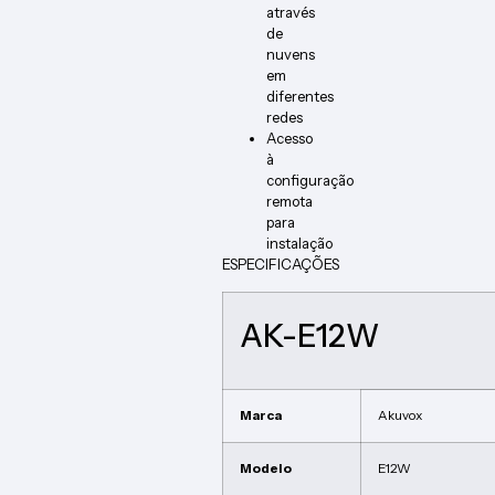
através
de
nuvens
em
diferentes
redes
Acesso
à
configuração
remota
para
instalação
ESPECIFICAÇÕES
AK-E12W
Marca
Akuvox
Modelo
E12W