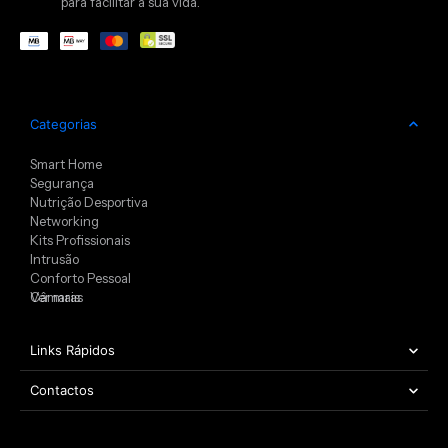
para facilitar a sua vida.
Categorias
Smart Home
Segurança
Nutrição Desportiva
Networking
Kits Profissionais
Intrusão
Conforto Pessoal
Câmaras
Ver mais
Links Rápidos
Contactos