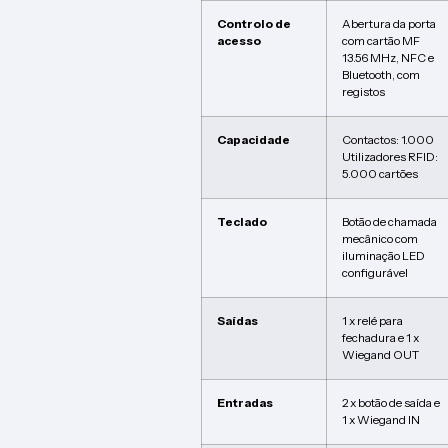
Controlo de
Abertura da porta
acesso
com cartão MF
13.56 MHz, NFC e
Bluetooth, com
registos
Capacidade
Contactos: 1.000
Utilizadores RFID:
5.000 cartões
Teclado
Botão de chamada
mecânico com
iluminação LED
configurável
Saídas
1 x relé para
fechadura e 1 x
Wiegand OUT
Entradas
2 x botão de saída e
1 x Wiegand IN