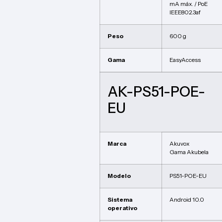
mA máx. / PoE
IEEE802.3af
Peso
600 g
Gama
EasyAccess
AK-PS51-POE-
EU
Marca
Akuvox
Gama Akubela
Modelo
PS51-POE-EU
Sistema
Android 10.0
operativo