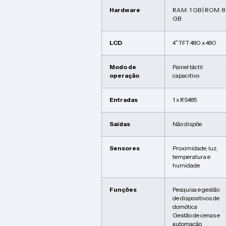
Hardware
RAM: 1 GB | ROM: 8
GB
LCD
4″ TFT 480 x 480
Modo de
Painel táctil
operação
capacitivo
Entradas
1 x RS485
Saídas
Não dispõe
Sensores
Proximidade, luz,
temperatura e
humidade
Funções
Pesquisa e gestão
de dispositivos de
domótica
Gestão de cenas e
automação