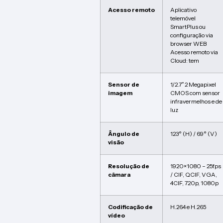
Acesso remoto
Aplicativo
telemóvel
SmartPlus ou
configuração via
browser WEB
Acesso remoto via
Cloud: tem
Sensor de
1/2.7″ 2 Megapixel
imagem
CMOS com sensor
infravermelhos e de
luz
Ângulo de
123° (H) / 69° (V)
visão
Resolução de
1920×1080 – 25fps
câmara
/ CIF, QCIF, VGA,
4CIF, 720p, 1080p
Codificação de
H.264 e H.265
vídeo