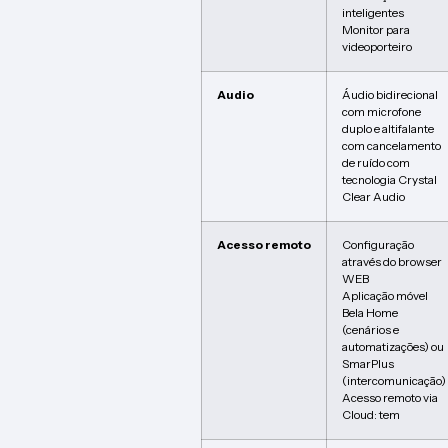
inteligentes
Monitor para
videoporteiro
Audio
Áudio bidirecional
com microfone
duplo e altifalante
com cancelamento
de ruído com
tecnologia Crystal
Clear Audio
Acesso remoto
Configuração
através do browser
WEB
Aplicação móvel
Bela Home
(cenários e
automatizações) ou
SmarPlus
(intercomunicação)
Acesso remoto via
Cloud: tem