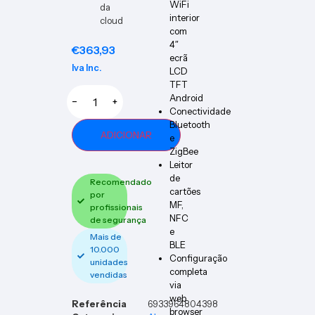
WiFi
da
interior
cloud
com
4″
€
363,93
ecrã
Iva Inc.
LCD
TFT
Android
−
+
Conectividade
Bluetooth
ADICIONAR
e
ZigBee
Leitor
de
Recomendado
cartões
por
MF,
profissionais
NFC
de segurança
e
Mais de
BLE
10.000
Configuração
unidades
completa
vendidas
via
web
Referência
6933964804398
browser