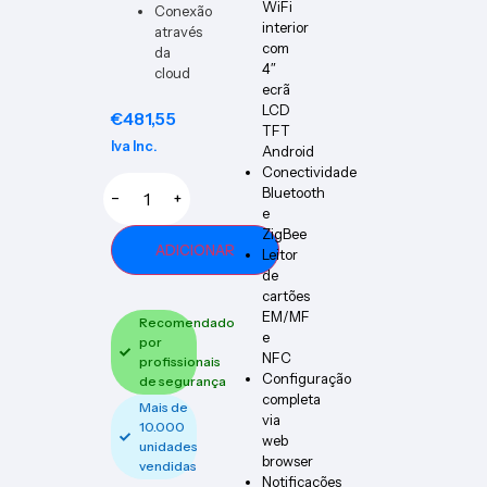
WiFi
Conexão
interior
através
com
da
4″
cloud
ecrã
LCD
€
481,55
TFT
Iva Inc.
Android
Conectividade
Bluetooth
−
+
e
ZigBee
ADICIONAR
Leitor
de
cartões
EM/MF
Recomendado
e
por
NFC
profissionais
Configuração
de segurança
completa
Mais de
via
10.000
web
unidades
browser
vendidas
Notificações