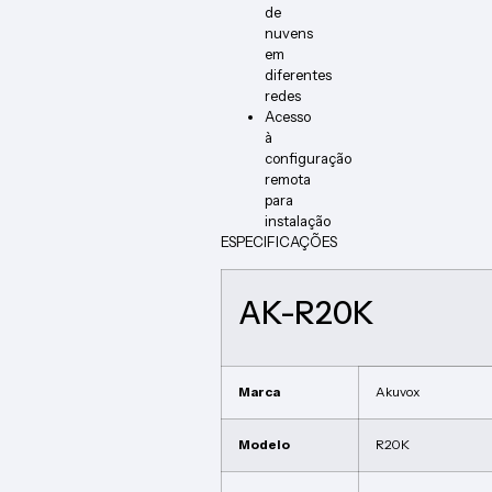
de
nuvens
em
diferentes
redes
Acesso
à
configuração
remota
para
instalação
ESPECIFICAÇÕES
AK-R20K
Marca
Akuvox
Modelo
R20K