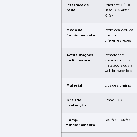
Interface de
Ethernet 10/100
rede
BaseT / RS485 /
RTSP
Modo de
Rede local e/ou via
funcionamento
nuvem em
diferentes redes
Actualizações
Remoto com
de Firmware
nuvem via conta
instaladora ou via
web browser local
Material
Liga de alumínio
Grau de
IP65 e IK07
protecção
Temp.
-30 ºC ~ +65 ºC
funcionamento