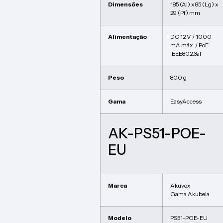
Dimensões
185 (Al) x 85 (Lg) x
29 (Pf) mm
Alimentação
DC 12 V / 1000
mA máx. / PoE
IEEE802.3af
Peso
800 g
Gama
EasyAccess
AK-PS51-POE-
EU
Marca
Akuvox
Gama Akubela
Modelo
PS51-POE-EU