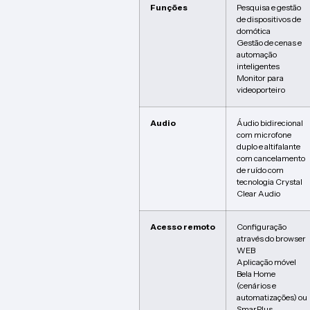
Funções
Pesquisa e gestão
de dispositivos de
domótica
Gestão de cenas e
automação
inteligentes
Monitor para
videoporteiro
Audio
Áudio bidirecional
com microfone
duplo e altifalante
com cancelamento
de ruído com
tecnologia Crystal
Clear Audio
Acesso remoto
Configuração
através do browser
WEB
Aplicação móvel
Bela Home
(cenários e
automatizações) ou
SmarPlus