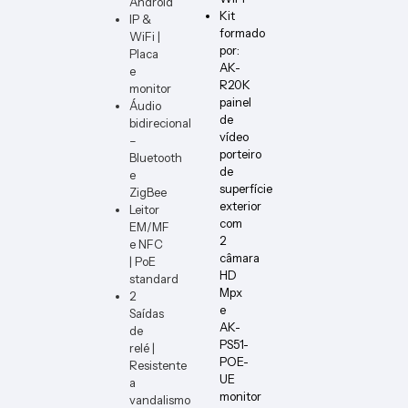
Android
PCB1
ER-W
Kit
IP &
formado
WiFi |
por:
Placa
AK-
e
R20K
monitor
painel
Áudio
de
bidirecional
vídeo
–
porteiro
Bluetooth
de
e
superfície
ZigBee
exterior
Leitor
com
EM/MF
2
e NFC
câmara
| PoE
HD
standard
Mpx
2
e
Saídas
AK-
de
PS51-
relé |
POE-
Resistente
UE
a
monitor
vandalismo