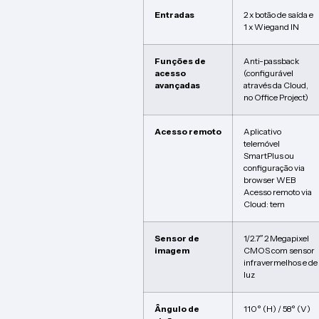
Entradas
2 x botão de saída e
1 x Wiegand IN
Funções de
Anti-passback
acesso
(configurável
avançadas
através da Cloud,
no Office Project)
Acesso remoto
Aplicativo
telemóvel
SmartPlus ou
configuração via
browser WEB
Acesso remoto via
Cloud: tem
Sensor de
1/2.7″ 2 Megapixel
imagem
CMOS com sensor
infravermelhos e de
luz
Ângulo de
110° (H) / 58° (V)