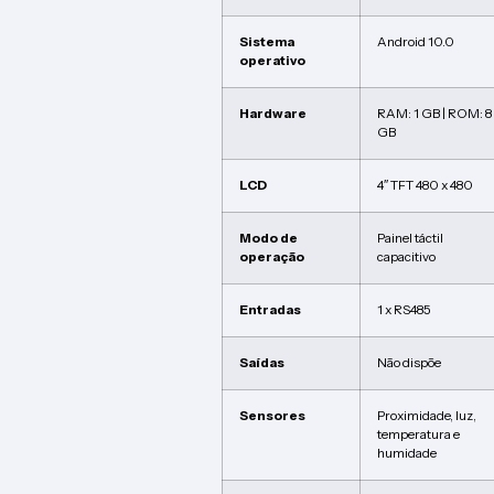
Sistema
Android 10.0
operativo
Hardware
RAM: 1 GB | ROM: 8
GB
LCD
4″ TFT 480 x 480
Modo de
Painel táctil
operação
capacitivo
Entradas
1 x RS485
Saídas
Não dispõe
Sensores
Proximidade, luz,
temperatura e
humidade