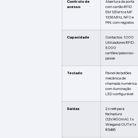
Controlo de
Abertura da porta
acesso
com cartão RFID
EM 125 kHz e MF
13.56 MHz, NFC e
PIN, com registos
Capacidade
Contactos: 1.000
Utilizadores RFID:
5.000
cartões/palavras-
passe
Teclado
Painel de botões
mecânica de
chamada numérica
com iluminação
LED configurável
Saídas
2 x relé para
fechadura
(12V/400mA), 1 x
Wiegand OUT e 1 x
RS485