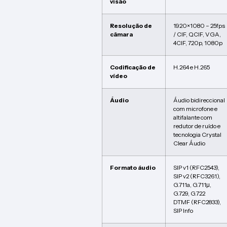
visão
Resolução de
1920×1080 – 25fps
câmara
/ CIF, QCIF, VGA,
4CIF, 720p, 1080p
Codificação de
H.264 e H.265
vídeo
Áudio
Áudio bidireccional
com microfone e
altifalante com
redutor de ruído e
tecnologia Crystal
Clear Áudio
Formato áudio
SIP v1 (RFC2543),
SIP v2 (RFC3261),
G.711a, G.711μ,
G.729, G.722
DTMF (RFC2833),
SIP Info