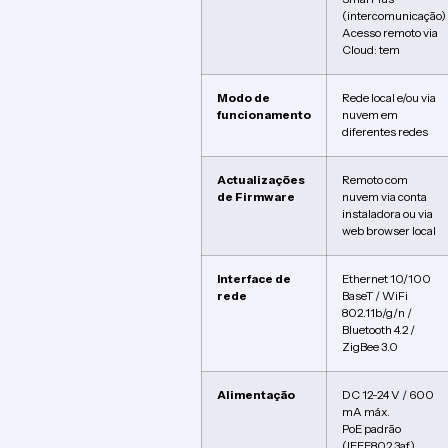
(intercomunicação)
Acesso remoto via
Cloud: tem
Modo de
Rede local e/ou via
funcionamento
nuvem em
diferentes redes
Actualizações
Remoto com
de Firmware
nuvem via conta
instaladora ou via
web browser local
Interface de
Ethernet 10/100
rede
BaseT / WiFi
802.11b/g/n /
Bluetooth 4.2 /
ZigBee 3.0
Alimentação
DC 12-24 V / 600
mA máx.
PoE padrão
(IEEE802.3af)