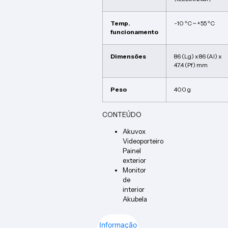
Temp.
-10 ºC ~ +55 ºC
funcionamento
Dimensões
86 (Lg) x 86 (Al) x
47.4 (Pf) mm
Peso
400 g
CONTEÚDO
Akuvox
Videoporteiro
Painel
exterior
Monitor
de
interior
Akubela
Informação