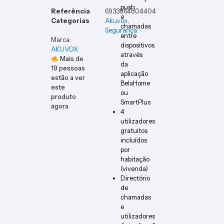
push
Referência
6933964804404
e
Categorias
Akuvox
,
chamadas
Segurança
entre
Marca:
dispositivos
AKUVOX
através
Mais de
da
19
pessoas
aplicação
estão a ver
BelaHome
este
ou
produto
SmartPlus
agora
4
utilizadores
gratuitos
incluídos
por
habitação
(vivenda)
Directório
de
chamadas
e
utilizadores