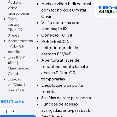
Áudio e
Áudio e vídeo bidirecional
B-TECH S
vídeo
B-TECH
,
N
com tecnologia Crystal
€
456,64
bidirecionais
Clear
Facial,
Visão nocturna com
cartão,
iluminação IR
PIN e QR |
Conexão TCP/IP
3 relés
Apartamentos
PoE IEEE802.3af
| PoE+, SIP
Leitor integrado de
padrão
cartões EM/MF
Ecrã IPS 7″
Abertura através de
táctil |
reconhecimento facial e
Manutenção
chaves PIN ou QR
Cloud
temporárias
Ligação
via Cloud |
Desbloqueio da porta
Saída 12V
remota
3 saídas de relé para porta
€
961,71
Iva Inc.
Funções de acesso
avançadas: anti-passback
+
(via Cloud)