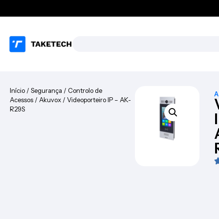
Início
/
Segurança
/
Controlo de
A
Acessos
/
Akuvox
/ Videoporteiro IP – AK-
R29S