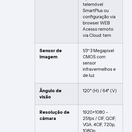
telemóvel
SmartPlus ou
configuração via
browser WEB
Acesso remoto
via Cloud: tem
Sensor de
1/3″ 3 Megapixel
imagem
CMOS com
sensor
infravermelhos e
de luz
Ângulo de
120° (H) / 64° (V)
visão
Resolução de
1920×1080 –
câmara
25fps / CIF, QCIF,
VGA, 4CIF, 720p,
1080p