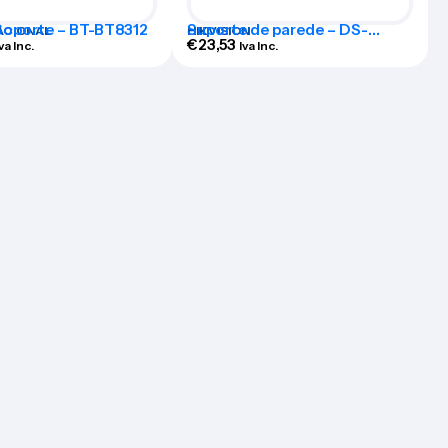
oporte – BT-BT8312
Suporte de parede – DS-
ACIONAL
HIKVISION
1273ZJ
€
23,53
Iva Inc.
Iva Inc.