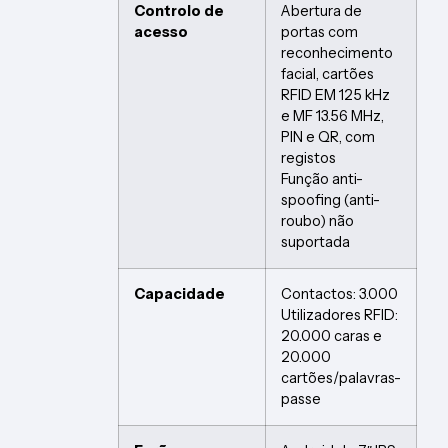
Controlo de
Abertura de
acesso
portas com
reconhecimento
facial, cartões
RFID EM 125 kHz
e MF 13.56 MHz,
PIN e QR, com
registos
Função anti-
spoofing (anti-
roubo) não
suportada
Capacidade
Contactos: 3.000
Utilizadores RFID:
20.000 caras e
20.000
cartões/palavras-
passe