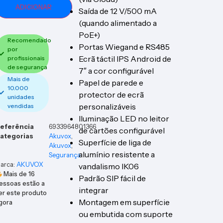
ADICIONAR
Saída de 12 V/500 mA
(quando alimentado a
PoE+)
Recomendado
Portas Wiegand e RS485
por
Ecrã táctil IPS Android de
profissionais
de segurança
7″ a cor configurável
Mais de
Papel de parede e
10.000
protector de ecrã
unidades
personalizáveis
vendidas
Iluminação LED no leitor
eferência
6933964801366
de cartões configurável
ategorias
Akuvox
,
Superfície de liga de
Akuvox
,
alumínio resistente a
Segurança
arca:
AKUVOX
vandalismo IK06
Mais de
16
Padrão SIP fácil de
essoas estão a
integrar
er este produto
Montagem em superfície
gora
ou embutida com suporte