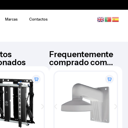
Marcas
Contactos
tos
Frequentemente
ionados
comprado com...
Contacto magnetico e
TSEC
impacto – CLV-03-W
€
52,58
c
Iva Inc.