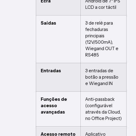
Ecrã
Android de 7″ IPS
LCD a cor táctil
Saídas
3 de relé para
fechaduras
principais
(12V/500mA),
Wiegand OUT e
RS485
Entradas
3 entradas de
botão a pressão
e Wiegand IN
Funções de
Anti-passback
acesso
(configurável
avançadas
através da Cloud,
no Office Project)
Acesso remoto
Aplicativo