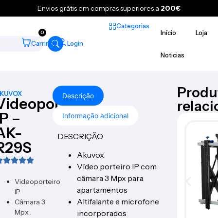
Envios grátis em compras superiores a
200€
Categorias
Início
Loja
0
Carrinho
Login
Noticias
Produ
KUVOX
Descrição
Videoporteiro
relac
IP –
Informação adicional
AK-
DESCRIÇÃO
R29S
Akuvox
Vídeo porteiro IP com
câmara 3 Mpx para
Videoporteiro
apartamentos
IP
Altifalante e microfone
Câmara 3
Mpx :
incorporados