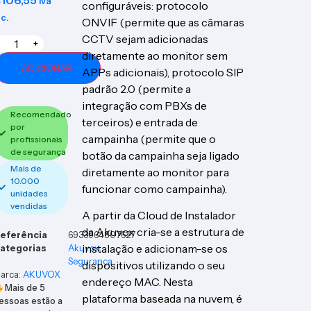
€
106,55
Iva
configuráveis: protocolo
nc.
ONVIF (permite que as câmaras
CCTV sejam adicionadas
+
diretamente ao monitor sem
ADICIONAR
APPs adicionais), protocolo SIP
padrão 2.0 (permite a
integração com PBXs de
Recomendado
terceiros) e entrada de
por
campainha (permite que o
profissionais
de segurança
botão da campainha seja ligado
Mais de
diretamente ao monitor para
10.000
funcionar como campainha).
unidades
vendidas
A partir da Cloud de Instalador
da Akuvox cria-se a estrutura de
eferência
6933964807627
instalação e adicionam-se os
ategorias
Akuvox
,
Segurança
dispositivos utilizando o seu
arca:
AKUVOX
endereço MAC. Nesta
Mais de
5
plataforma baseada na nuvem, é
essoas estão a