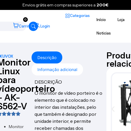
Envios grátis em compras superiores a
200€
Categorias
Início
Loja
0
Carrinho
Login
Noticias
Produ
KUVOX
Descrição
Monitor
relac
Linux
Informação adicional
para
DESCRIÇÃO
vídeoporteiro
O monitor de vídeo porteiro é o
– AK-
elemento que é colocado no
S562-V
interior das instalações, pelo
que também é designado por
unidade interior, e permite
Monitor
receber chamadas dos