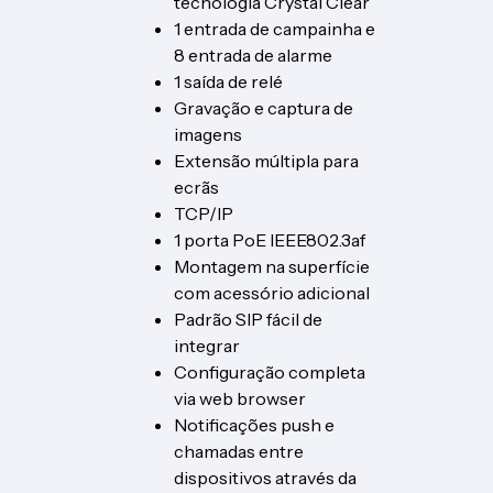
tecnologia Crystal Clear
1 entrada de campainha e
8 entrada de alarme
1 saída de relé
Gravação e captura de
imagens
Extensão múltipla para
ecrãs
TCP/IP
1 porta PoE IEEE802.3af
Montagem na superfície
com acessório adicional
Padrão SIP fácil de
integrar
Configuração completa
via web browser
Notificações push e
chamadas entre
dispositivos através da