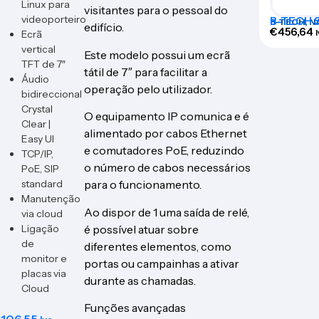
Linux para
visitantes para o pessoal do
videoporteiro
B-TECH S
B-TECH
,
N
edifício.
€
456,64
Ecrã
vertical
Este modelo possui um ecrã
TFT de 7″
tátil de 7″ para facilitar a
Áudio
operação pelo utilizador.
bidireccional
Crystal
O equipamento IP comunica e é
Clear |
alimentado por cabos Ethernet
Easy UI
e comutadores PoE, reduzindo
TCP/IP,
o número de cabos necessários
PoE, SIP
standard
para o funcionamento.
Manutenção
Ao dispor de 1 uma saída de relé,
via cloud
é possível atuar sobre
Ligação
de
diferentes elementos, como
monitor e
portas ou campainhas a ativar
placas via
durante as chamadas.
Cloud
Funções avançadas