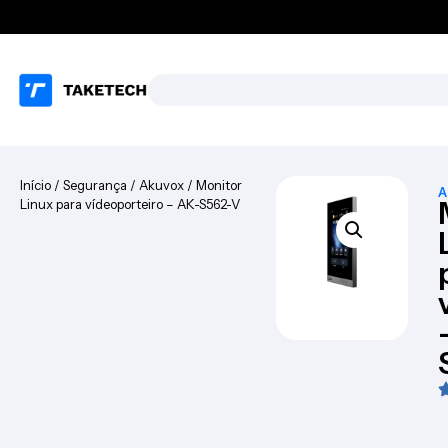
Início
/
Segurança
/
Akuvox
/ Monitor
A
Linux para vídeoporteiro – AK-S562-V