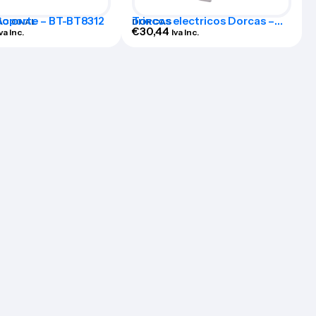
oporte – BT-BT8312
Trincos electricos Dorcas –
ACIONAL
DORCAS
DR-99NF-512-TOP/YSX
€
30,44
Iva Inc.
Iva Inc.