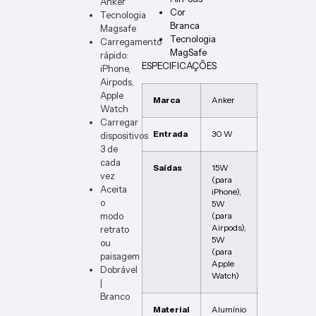
Anker
Cor
Tecnologia
Branca
Magsafe
Tecnologia
Carregamento
MagSafe
rápido:
ESPECIFICAÇÕES
iPhone,
Airpods,
Apple
Marca
Anker
Watch
Carregar
Entrada
30 W
dispositivos
3 de
cada
Saídas
15W
vez
(para
Aceita
iPhone),
o
5W
modo
(para
Airpods),
retrato
5W
ou
(para
paisagem
Apple
Dobrável
Watch)
|
Branco
Material
Alumínio