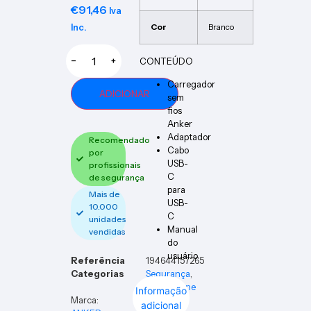
€
91,46
Iva
Cor
Branco
Inc.
CONTEÚDO
−
+
Carregador
ADICIONAR
sem
fios
Anker
Adaptador
Recomendado
Cabo
por
USB-
profissionais
C
de segurança
para
Mais de
USB-
10.000
C
unidades
Manual
vendidas
do
usuário
Referência
194644157265
Categorias
Segurança
,
Smartphone
Informação
Marca:
adicional