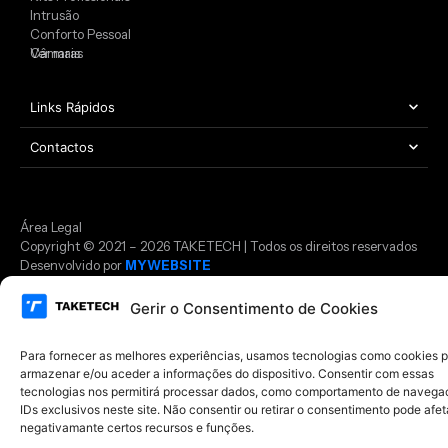
Intrusão
Conforto Pessoal
Câmaras
Ver mais
Links Rápidos
Contactos
Área Legal
Copyright © 2021 – 2026 TAKETECH | Todos os direitos reservados
Desenvolvido por
MYWEBSITE
Gerir o Consentimento de Cookies
Para fornecer as melhores experiências, usamos tecnologias como cookies 
armazenar e/ou aceder a informações do dispositivo. Consentir com essas
tecnologias nos permitirá processar dados, como comportamento de navega
IDs exclusivos neste site. Não consentir ou retirar o consentimento pode afet
negativamante certos recursos e funções.