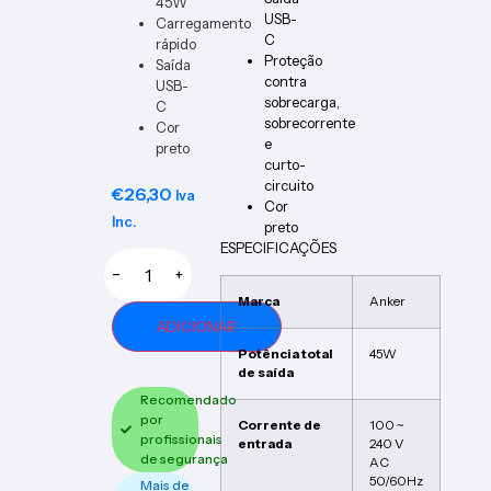
45W
USB-
Carregamento
C
rápido
Proteção
Saída
contra
USB-
sobrecarga,
C
sobrecorrente
Cor
e
preto
curto-
circuito
€
26,30
Iva
Cor
Inc.
preto
ESPECIFICAÇÕES
−
+
Marca
Anker
ADICIONAR
Potência total
45W
de saída
Recomendado
por
Corrente de
100 ~
profissionais
entrada
240 V
de segurança
AC
50/60Hz
Mais de