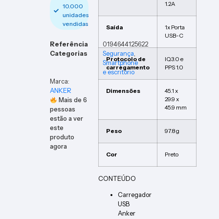
1.2A
10.000
unidades
vendidas
Saída
1x Porta
USB-C
Referência
0194644125622
Categorias
Segurança
,
Protocolo de
IQ3.0 e
Smartphone
carregamento
PPS 1.0
e escritório
Marca:
ANKER
Dimensões
45.1 x
29.9 x
Mais de
6
45.9 mm
pessoas
estão a ver
este
Peso
97.8 g
produto
agora
Cor
Preto
CONTEÚDO
Carregador
USB
Anker