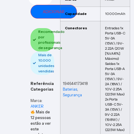
ADICIONAR
Capacidade
10000mAh
Conectores
Entradas 1x
Recomendado
Porta USB-C
por
5V-3A
profissionais
(15W) / 9V-
de segurança
2.22A (20W
[%VAR%]
Mais de
Máximo)
10.000
Saídas 1x
unidades
Porta USB-A
vendidas
5V-3A
(15W) / 9V-
Referência
194644173418
2A (18W) /
Categorias
Baterias
,
10V-2.25A
(22.5W Max)
Segurança
2x Porta
Marca:
USB-C 5V-
ANKER
3A (15W) /
Mais de
9V-2.22A
12
pessoas
(19.8W) /
estão a ver
10V-2.25A
este
(22.5W Max)