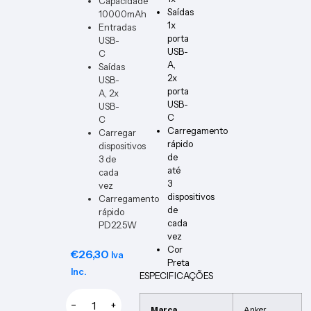
Capacidade
V10A-
Saídas
10000mAh
DIN
1x
Entradas
porta
USB-
USB-
C
A,
Saídas
2x
USB-
porta
A, 2x
USB-
USB-
C
C
Carregamento
Carregar
rápido
dispositivos
de
3 de
até
cada
3
vez
dispositivos
Carregamento
de
rápido
cada
PD22.5W
vez
Cor
€
26,30
Iva
Preta
Inc.
ESPECIFICAÇÕES
−
+
Marca
Anker