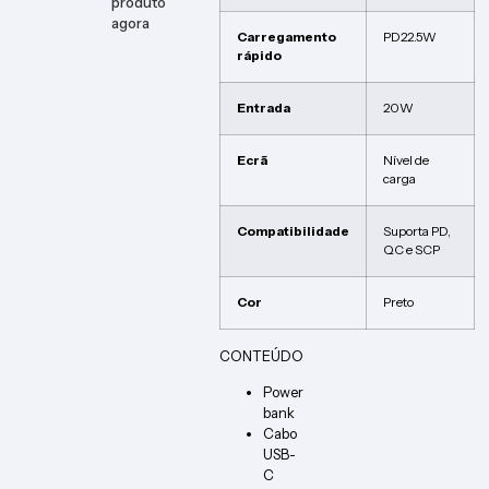
produto
agora
Carregamento
PD22.5W
rápido
Entrada
20W
Ecrã
Nível de
carga
Compatibilidade
Suporta PD,
QC e SCP
Cor
Preto
CONTEÚDO
Power
bank
Cabo
USB-
C