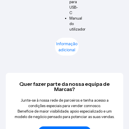
para
USB-
C
Manual
do
utilizador
Informação
adicional
Quer fazer parte da nossa equipa de
Marcas?
Junte-se à nossa rede de parceiros e tenha acesso a
condições especiais para vender connosco.
Beneficie de maior visibilidade, apoio especializado e um
modelo de negócio pensado para potenciar as suas vendas.