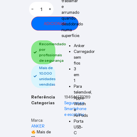
trabalhar
e
−
+
arrumado
quando
ADICIONAR
desdobrado
numa
superfície.
Recomendado
Anker
por
Carregador
profissionais
sem
de segurança
fios
Mais de
3
10.000
em
unidades
1
vendidas
Para
telemóvel,
Referência
194644173289
Apple
Categorias
Segurança
,
Watch
Smartphone
e
e escritório
AirPods
Marca:
Porta
ANKER
USB-
Mais de
C