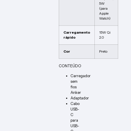
5W
(para
Apple
Watch)
Carregamento
15W Qi
rápido
2.0
Cor
Preto
CONTEÚDO
Carregador
sem
fios
Anker
Adaptador
Cabo
USB-
C
para
USB-