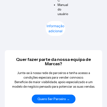
C
Manual
do
usuário
Informação
adicional
Quer fazer parte da nossa equipa de
Marcas?
Junte-se à nossa rede de parceiros e tenha acesso a
condições especiais para vender connosco.
Beneficie de maior visibilidade, apoio especializado e um
modelo de negócio pensado para potenciar as suas vendas.
Quero Ser Parceiro →