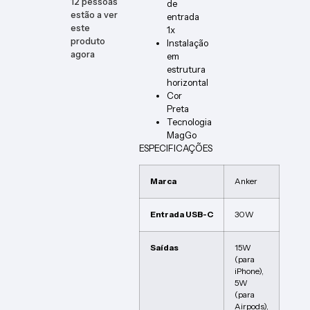
12
pessoas
de
estão a ver
entrada
este
1x
produto
Instalação
agora
em
estrutura
horizontal
Cor
Preta
Tecnologia
MagGo
ESPECIFICAÇÕES
Marca
Anker
Entrada USB-C
30W
Saídas
15W
(para
iPhone),
5W
(para
Airpods),