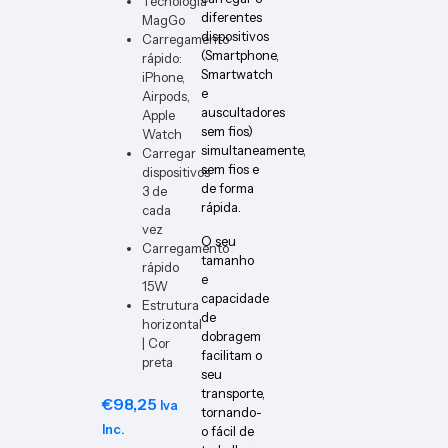
Tecnologia
ER-W
diferentes
MagGo
dispositivos
Carregamento
(Smartphone,
rápido:
Smartwatch
iPhone,
e
Airpods,
auscultadores
Apple
sem fios)
Watch
simultaneamente,
Carregar
sem fios e
dispositivos
de forma
3 de
rápida.
cada
vez
O seu
Carregamento
tamanho
rápido
e
15W
capacidade
Estrutura
de
horizontal
dobragem
| Cor
facilitam o
preta
seu
transporte,
€
98,25
Iva
tornando-
Inc.
o fácil de