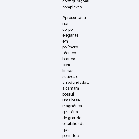
configurações
complexas.
Apresentada
num
corpo
elegante
em
polímero
técnico
branco,
com
linhas
suaves e
arredondadas,
a câmara
possui
uma base
magnética
giratória
de grande
estabilidade
que
permite a