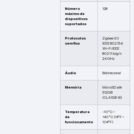
Número
128
máximo de
dispositivos
suportados
Protocolos
Zigbee 3.0
sem fios
IEEE 802.15.4,
Wi-Fi IEEE
802.11 b/g/n
2.4 GHz
Áudio
Bidirecional
Memória
MicroSD até
512GB
(CLASSE 4))
Temperatura
-10°C ~
de
+40°C (14°F ~
funcionamento
104°F)