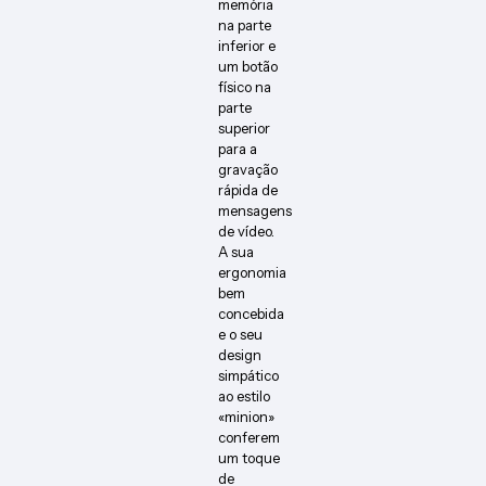
memória
na parte
inferior e
um botão
físico na
parte
superior
para a
gravação
rápida de
mensagens
de vídeo.
A sua
ergonomia
bem
concebida
e o seu
design
simpático
ao estilo
«minion»
conferem
um toque
de