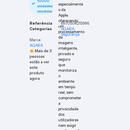
10.000
especialmente
unidades
o da
vendidas
Apple,
oferecendo
Referência
6970504215986
um
Categorias
AQARA
,
processamento
Segurança
de
Marca:
imagens
AQARA
inteligente,
Mais de
3
privado e
pessoas
seguro
estão a ver
que
este
monitoriza
produto
o
agora
ambiente
em tempo
real, sem
comprometer
a
privacidade
dos
utilizadores
nem exigir