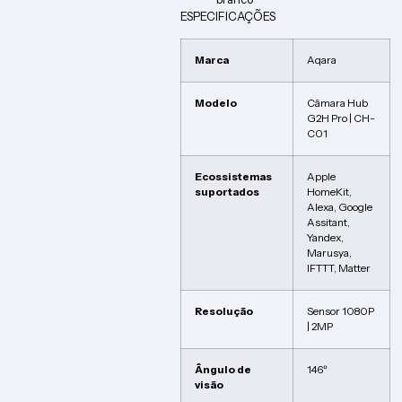
ESPECIFICAÇÕES
Marca
Aqara
Modelo
Câmara Hub
G2H Pro | CH-
C01
Ecossistemas
Apple
suportados
HomeKit,
Alexa, Google
Assitant,
Yandex,
Marusya,
IFTTT, Matter
Resolução
Sensor 1080P
| 2MP
Ângulo de
146º
visão