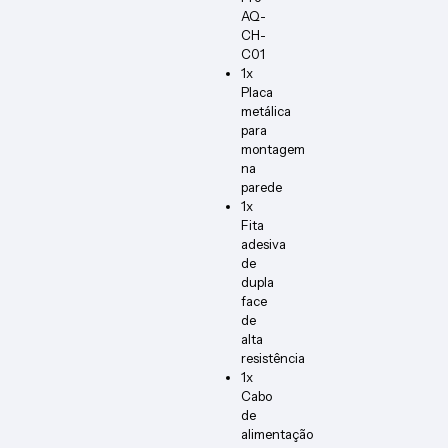
AQ-
CH-
C01
1x
Placa
metálica
para
montagem
na
parede
1x
Fita
adesiva
de
dupla
face
de
alta
resistência
1x
Cabo
de
alimentação