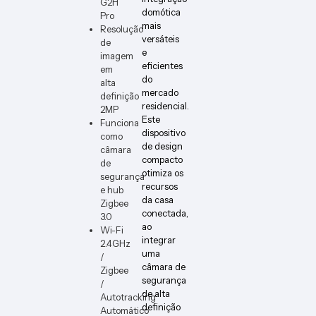
G2H
DIMM
domótica
Pro
ER-W-
mais
Resolução
VERT
versáteis
de
e
imagem
eficientes
em
do
alta
mercado
definição
residencial.
2MP
Este
Funciona
dispositivo
como
de design
câmara
compacto
de
otimiza os
segurança
recursos
e hub
da casa
Zigbee
conectada,
3.0
ao
Wi-Fi
integrar
2.4GHz
uma
/
câmara de
Zigbee
segurança
/
de alta
Autotracking
definição
Automático