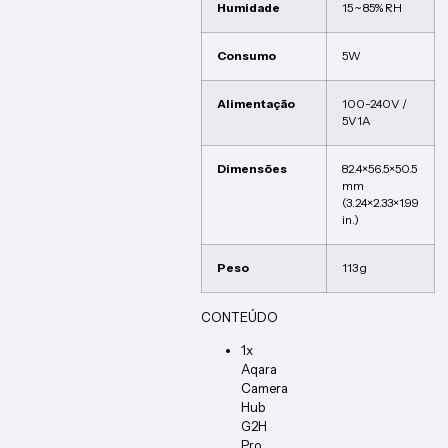
Humidade
15 ~ 85% RH
Consumo
5W
Alimentação
100-240V /
5V1A
Dimensões
82.4×56.5×50.5
mm
(3.24×2.33×1.99
in.)
Peso
113 g
CONTEÚDO
1x
Aqara
Camera
Hub
G2H
Pro