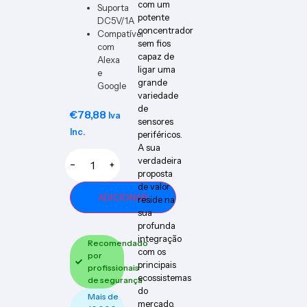
com um
Suporta
potente
DC5V/1A
concentrador
Compatível
sem fios
com
capaz de
Alexa
ligar uma
e
grande
Google
variedade
de
€
78,88
Iva
sensores
Inc.
periféricos.
A sua
verdadeira
−
+
proposta
de valor
ADICIONAR
reside na
sua
profunda
integração
Recomendado
com os
por
principais
profissionais
ecossistemas
de segurança
do
Mais de
mercado,