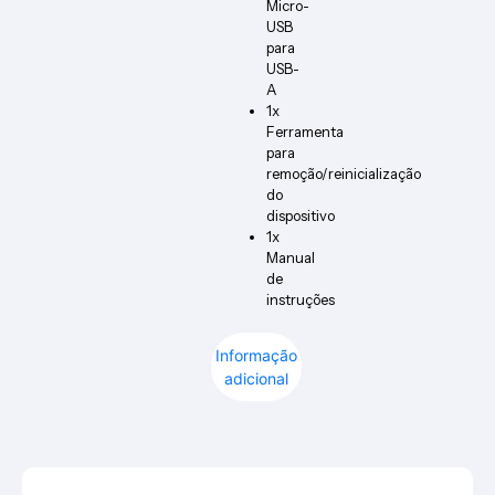
Micro-
USB
para
USB-
A
1x
Ferramenta
para
remoção/reinicialização
do
dispositivo
1x
Manual
de
instruções
Informação
adicional