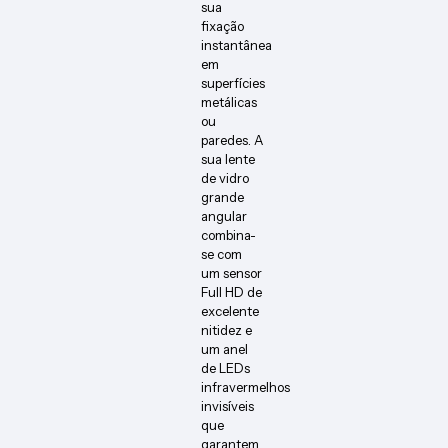
sua
fixação
instantânea
em
superfícies
metálicas
ou
paredes. A
sua lente
de vidro
grande
angular
combina-
se com
um sensor
Full HD de
excelente
nitidez e
um anel
de LEDs
infravermelhos
invisíveis
que
garantem