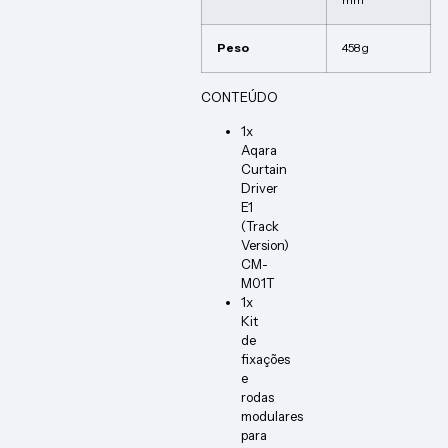
mm
Peso
458 g
CONTEÚDO
1x
Aqara
Curtain
Driver
E1
(Track
Version)
CM-
M01T
1x
Kit
de
fixações
e
rodas
modulares
para