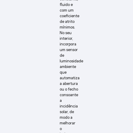
fluido e
com um
coeficiente
de atrito
mínimos.
No seu
interior,
incorpora
um sensor
de
luminosidade
ambiente
que
automatiza
a abertura
ou o fecho
consoante
a
incidência
solar, de
modo a
melhorar
o