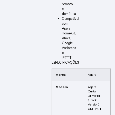
remoto
e
domótica
Compatível
com
Apple
HomeKit,
Alexa,
Google
Assistant
e
IFTTT
ESPECIFICAÇÕES
Marca
Aqara
Modelo
Aqara –
Curtain
Driver E1
(Track
Version) |
CM-M01T