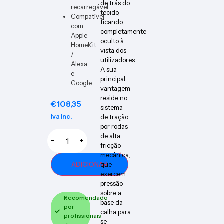
de trás do
recarregável
tecido,
Compatível
ficando
com
completamente
Apple
oculto à
HomeKit
vista dos
/
utilizadores.
Alexa
A sua
e
principal
Google
vantagem
reside no
€
108,35
sistema
Iva Inc.
de tração
por rodas
de alta
−
+
fricção
mecânica,
ADICIONAR
que
exercem
pressão
sobre a
Recomendado
base da
por
calha para
profissionais
se