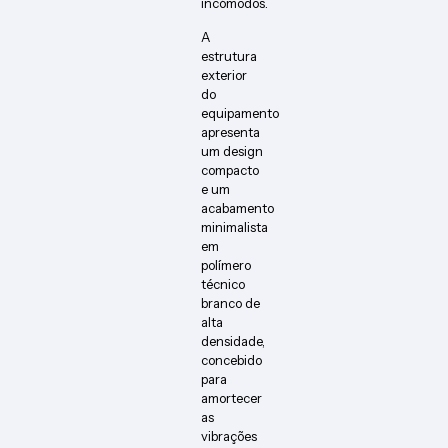
incómodos.
A
estrutura
exterior
do
equipamento
apresenta
um design
compacto
e um
acabamento
minimalista
em
polímero
técnico
branco de
alta
densidade,
concebido
para
amortecer
as
vibrações