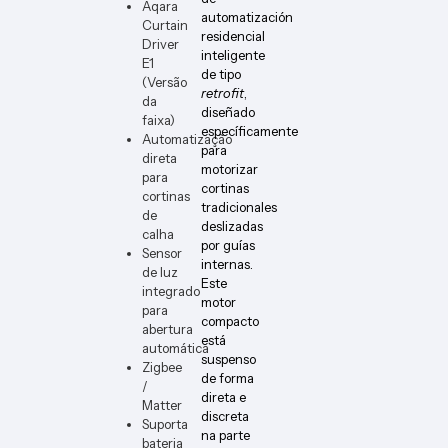
Aqara
automatización
Curtain
residencial
Driver
inteligente
E1
de tipo
(Versão
retrofit
,
da
diseñado
faixa)
específicamente
Automatização
para
direta
motorizar
para
cortinas
cortinas
tradicionales
de
deslizadas
calha
por guías
Sensor
internas.
de luz
Este
integrado
motor
para
compacto
abertura
está
automática
suspenso
Zigbee
de forma
/
direta e
Matter
discreta
Suporta
na parte
bateria