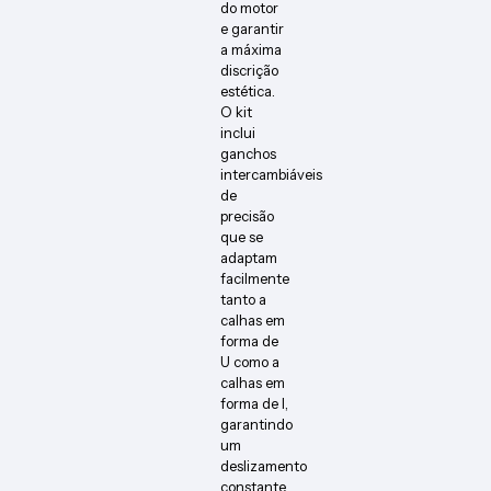
do motor
e garantir
a máxima
discrição
estética.
O kit
inclui
ganchos
intercambiáveis
de
precisão
que se
adaptam
facilmente
tanto a
calhas em
forma de
U como a
calhas em
forma de I,
garantindo
um
deslizamento
constante,