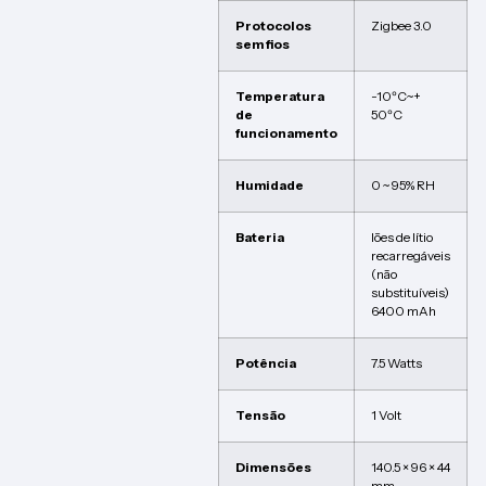
Protocolos
Zigbee 3.0
sem fios
Temperatura
-10ºC~+
de
50ºC
funcionamento
Humidade
0 ~ 95% RH
Bateria
Iões de lítio
recarregáveis
(não
substituíveis)
6400 mAh
Potência
7.5 Watts
Tensão
1 Volt
Dimensões
140.5 × 96 × 44