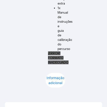
extra
1x
Manual
de
instruções
e
guia
de
calibração
do
percurso
¡ERROR!
FORMATO
INADECUADO
Informação
adicional