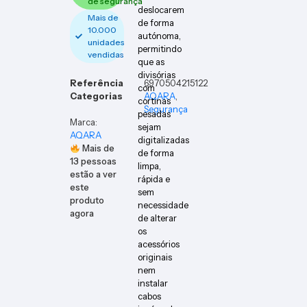
de segurança
deslocarem
Mais de
de forma
10.000
autónoma,
unidades
permitindo
vendidas
que as
divisórias
Referência
6970504215122
com
Categorias
AQARA
,
cortinas
Segurança
pesadas
Marca:
sejam
AQARA
digitalizadas
Mais de
de forma
13
pessoas
limpa,
estão a ver
rápida e
este
sem
produto
necessidade
agora
de alterar
os
acessórios
originais
nem
instalar
cabos