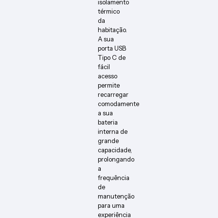
isolamento
térmico
da
habitação.
A sua
porta USB
Tipo C de
fácil
acesso
permite
recarregar
comodamente
a sua
bateria
interna de
grande
capacidade,
prolongando
a
frequência
de
manutenção
para uma
experiência