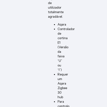
de
utilizador
totalmente
agradável.
Aqara
Controlador
de
cortina
E1
(Versão
da
faixa
“U”
ou
“I”)
Requer
um
Aqara
Zigbee
3.0
hub
Para
controlo