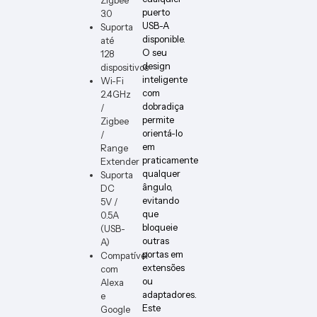
PCB1
ER-W
puerto
3.0
USB-A
Suporta
disponible.
até
O seu
128
design
dispositivos
inteligente
Wi-Fi
com
2.4GHz
dobradiça
/
permite
Zigbee
orientá-lo
/
em
Range
praticamente
Extender
qualquer
Suporta
ângulo,
DC
evitando
5V /
que
0.5A
bloqueie
(USB-
outras
A)
portas em
Compatível
extensões
com
ou
Alexa
adaptadores.
e
Este
Google