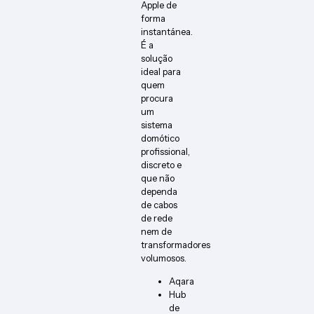
Apple de
forma
instantánea.
É a
solução
ideal para
quem
procura
um
sistema
domótico
profissional,
discreto e
que não
dependa
de cabos
de rede
nem de
transformadores
volumosos.
Aqara
Hub
de