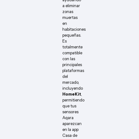
a eliminar
zonas
muertas
en
habitaciones
pequeñas.
Es
totalmente
compatible
con las
principales
plataformas
del
mercado,
incluyendo
HomeKit
,
permitiendo
que tus
sensores
Aqara
aparezcan
en la app
Casa de