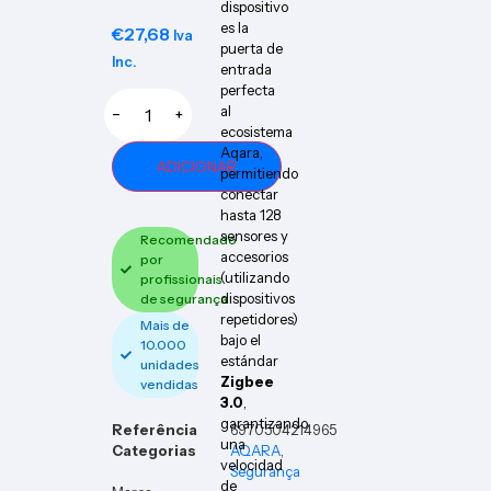
dispositivo
es la
€
27,68
Iva
puerta de
Inc.
entrada
perfecta
al
−
+
ecosistema
Aqara,
ADICIONAR
permitiendo
conectar
hasta 128
sensores y
Recomendado
accesorios
por
(utilizando
profissionais
dispositivos
de segurança
repetidores)
Mais de
bajo el
10.000
estándar
unidades
Zigbee
vendidas
3.0
,
garantizando
Referência
6970504214965
una
Categorias
AQARA
,
velocidad
Segurança
de