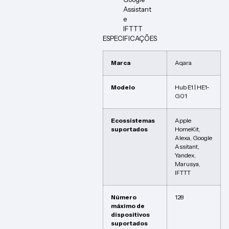
Assistant
e
IFTTT
ESPECIFICAÇÕES
Marca
Aqara
Modelo
Hub E1 | HE1-
G01
Ecossistemas
Apple
suportados
HomeKit,
Alexa, Google
Assitant,
Yandex,
Marusya,
IFTTT
Número
128
máximo de
dispositivos
suportados