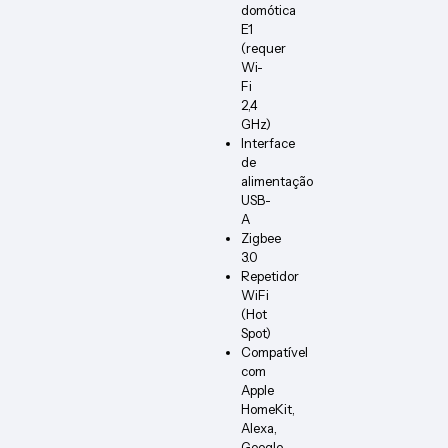
domótica
E1
(requer
Wi-
Fi
2,4
GHz)
Interface
de
alimentação
USB-
A
Zigbee
3.0
Repetidor
WiFi
(Hot
Spot)
Compatível
com
Apple
HomeKit,
Alexa,
Google