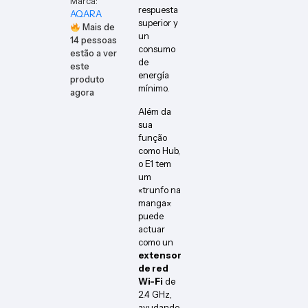
Marca:
respuesta
AQARA
superior y
Mais de
un
14
pessoas
consumo
estão a ver
de
este
energía
produto
mínimo.
agora
Além da
sua
função
como Hub,
o E1 tem
um
«trunfo na
manga»:
puede
actuar
como un
extensor
de red
Wi-Fi
de
2.4 GHz,
ayudando