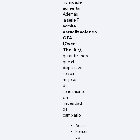
humidade
aumentar.
Además,
la serie T1
admite
actualizaciones
OTA
(Over-
The-Air)
,
garantizando
que el
dispositivo
reciba
mejoras
de
rendimiento
sin
necesidad
de
cambiarlo.
Aqara
Sensor
de