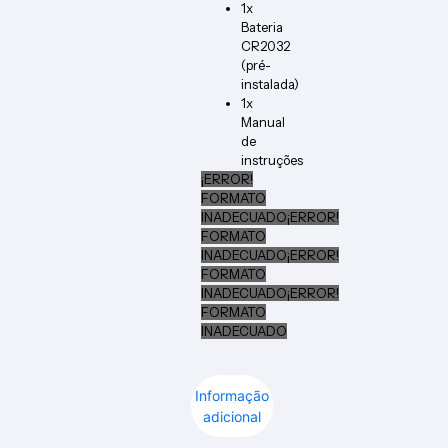
1x
Bateria
CR2032
(pré-
instalada)
1x
Manual
de
instruções
¡ERROR!
FORMATO
INADECUADO
¡ERROR!
FORMATO
INADECUADO
¡ERROR!
FORMATO
INADECUADO
¡ERROR!
FORMATO
INADECUADO
Informação
adicional