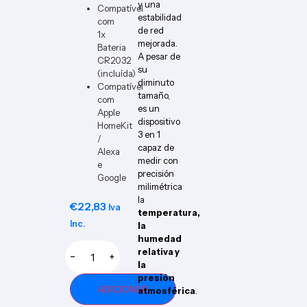
y una
Compatível
estabilidad
com
de red
1x
mejorada.
Bateria
A pesar de
CR2032
su
(incluída)
diminuto
Compatível
tamaño,
com
es un
Apple
dispositivo
HomeKit
3 en 1
/
capaz de
Alexa
medir con
e
precisión
Google
milimétrica
la
€
22,83
Iva
temperatura,
Inc.
la
humedad
relativa y
−
+
la
presión
ADICIONAR
atmosférica
.