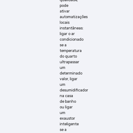
pode
ativar
automatizações
locais
instantâneas:
ligar o ar
condicionado
se a
temperatura
do quarto
ultrapassar
um
determinado
valor, ligar
um
desumidificador
na casa
de banho
ou ligar
um
exaustor
inteligente
se a