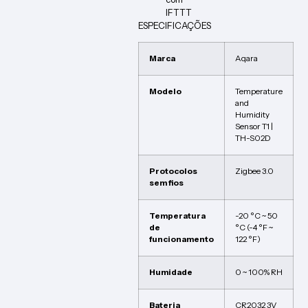
IFTTT
ESPECIFICAÇÕES
Marca
Aqara
Modelo
Temperature
and
Humidity
Sensor T1 |
TH-S02D
Protocolos
Zigbee 3.0
sem fios
Temperatura
-20 °C ~ 50
de
°C (-4 °F ~
funcionamento
122 °F)
Humidade
0 ~ 100% RH
Bateria
CR2032 3V