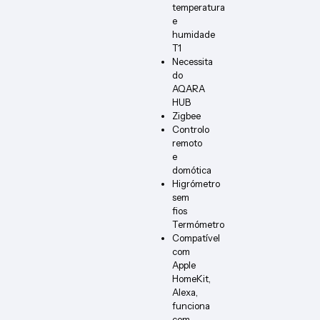
temperatura
e
humidade
T1
Necessita
do
AQARA
HUB
Zigbee
Controlo
remoto
e
domótica
Higrómetro
sem
fios
Termómetro
Compatível
com
Apple
HomeKit,
Alexa,
funciona
com