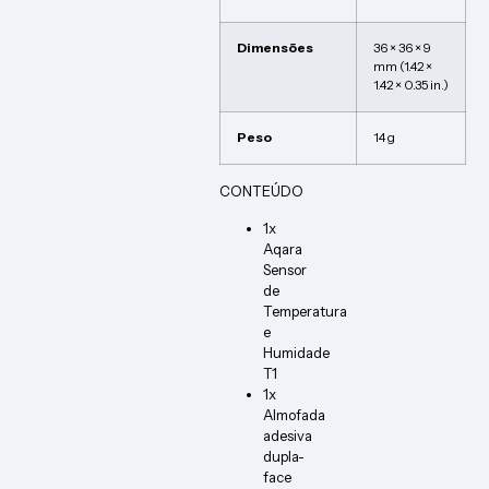
Dimensões
36 × 36 × 9
mm (1.42 ×
1.42 × 0.35 in.)
Peso
14 g
CONTEÚDO
1x
Aqara
Sensor
de
Temperatura
e
Humidade
T1
1x
Almofada
adesiva
dupla-
face