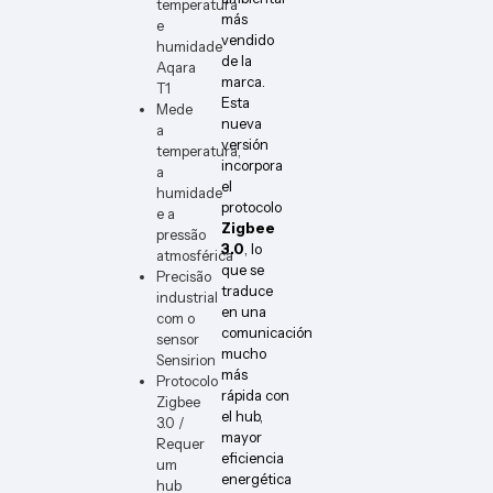
temperatura
más
e
vendido
humidade
de la
Aqara
marca.
T1
Esta
Mede
nueva
a
versión
temperatura,
incorpora
a
el
humidade
protocolo
e a
Zigbee
pressão
3.0
, lo
atmosférica
que se
Precisão
traduce
industrial
en una
com o
comunicación
sensor
mucho
Sensirion
más
Protocolo
rápida con
Zigbee
el hub,
3.0 /
mayor
Requer
eficiencia
um
energética
hub