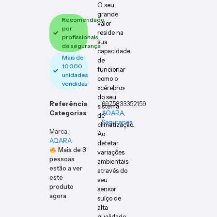
O seu
grande
Recomendado
valor
por
reside na
profissionais
sua
de segurança
capacidade
Mais de
de
10.000
funcionar
unidades
como o
vendidas
«cérebro»
do seu
Referência
6975833352159
sistema
Categorias
AQARA
,
de
Segurança
climatização.
Marca:
Ao
AQARA
detetar
Mais de
3
variações
pessoas
ambientais
estão a ver
através do
este
seu
produto
sensor
agora
suíço de
alta
qualidade,