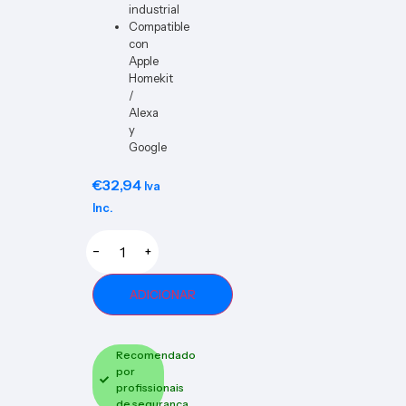
industrial
Compatible
con
Apple
Homekit
/
Alexa
y
Google
€
32,94
Iva
Inc.
−
+
ADICIONAR
Recomendado
por
profissionais
de segurança