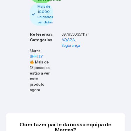
Mais de
10.000
unidades
vendidas
Referência
6978350351117
Categorias
AQARA
,
Segurança
Marca:
SHELLY
Mais de
13
pessoas
estão a ver
este
produto
agora
Quer fazer parte da nossa equipa de
Marcas?