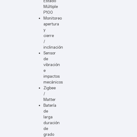
Estado
Múltiple
P100
Monitoreo
apertura
y
cierre
/
inclinación
Sensor
de
vibración
e
impactos
mecánicos
Zigbee
/
Matter
Batería
de
larga
duración
de
grado