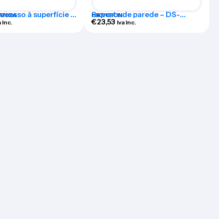
 acesso à superfície –
Suporte de parede – DS-
ANCA
HIKVISION
-QR-MF
1273ZJ
€
23,53
a Inc.
Iva Inc.