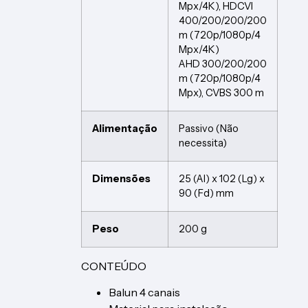
Mpx/4K), HDCVI
400/200/200/200
m (720p/1080p/4
Mpx/4K)
AHD 300/200/200
m (720p/1080p/4
Mpx), CVBS 300 m
Alimentação
Passivo (Não
necessita)
Dimensões
25 (Al) x 102 (Lg) x
90 (Fd) mm
Peso
200 g
CONTEÚDO
Balun 4 canais