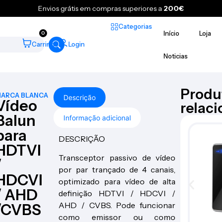
Envios grátis em compras superiores a
200€
Categorias
Início
Loja
0
Carrinho
Login
Noticias
Produ
ARCA BLANCA
Descrição
Vídeo
relac
Balun
Informação adicional
para
DESCRIÇÃO
HDTVI
Transceptor passivo de vídeo
/
por par trançado de 4 canais,
HDCVI
optimizado para vídeo de alta
/ AHD
definição HDTVI / HDCVI /
AHD / CVBS. Pode funcionar
/CVBS
como emissor ou como