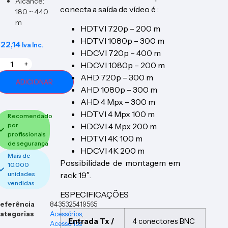
Alcance:
conecta a saída de vídeo é :
180 ~ 440
m
HDTVI 720p – 200 m
HDTVI 1080p – 300 m
€
22,14
Iva Inc.
HDCVI 720p – 400 m
HDCVI 1080p – 200 m
+
AHD 720p – 300 m
ADICIONAR
AHD 1080p – 300 m
AHD 4 Mpx – 300 m
HDTVI 4 Mpx 100 m
Recomendado
HDCVI 4 Mpx 200 m
por
profissionais
HDTVI 4K 100 m
de segurança
HDCVI 4K 200 m
Mais de
Possibilidade de montagem em
10.000
rack 19″.
unidades
vendidas
ESPECIFICAÇÕES
eferência
8435325419565
ategorias
Acessórios
,
Entrada Tx /
4 conectores BNC
Acessórios