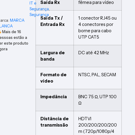
Saída Rx
fêmea para vídeo
IT e
Segurança
,
Segurança
Saída Tx /
1 conector RJ45 ou
arca:
MARCA
Entrada Rx
4 conectores por
LANCA
borne para cabo
Mais de
16
UTP CAT5
essoas estão a
er este produto
gora
Largura de
DC até 42 MHz
banda
Formato de
NTSC, PAL, SECAM
vídeo
Impedância
BNC 75 Ω, UTP 100
Ω
Distância de
HDTVI
transmissão
200/200/200/200
m (720p/1080p/4