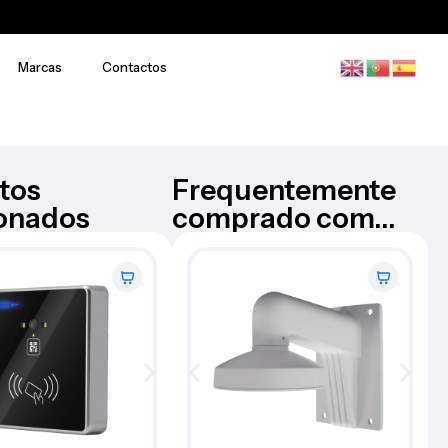
Marcas
Contactos
tos
Frequentemente
ionados
comprado com...
Dispositivo de conferencia –
Up
NEARITY
AW-S100
€
143,91
Iva Inc.