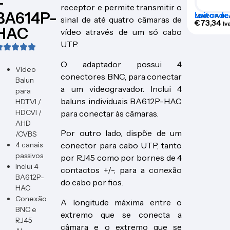
–
receptor e permite transmitir o
BA614P-
Leitor de
MARCA BL
sinal de até quatro câmaras de
ACR207
€
73,34
Iv
HAC
vídeo através de um só cabo
UTP.
O adaptador possui 4
Vídeo
conectores BNC, para conectar
Balun
a um videogravador. Inclui 4
para
baluns individuais BA612P-HAC
HDTVI /
HDCVI /
para conectar às câmaras.
AHD
Por outro lado, dispõe de um
/CVBS
4 canais
conector para cabo UTP, tanto
passivos
por RJ45 como por bornes de 4
Inclui 4
contactos +/-, para a conexão
BA612P-
do cabo por fios.
HAC
Conexão
A longitude máxima entre o
BNC e
extremo que se conecta a
RJ45
câmara e o extremo que se