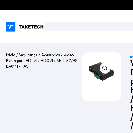
Início
/
Segurança
/
Acessórios
/ Vídeo
M
Balun para HDTVI / HDCVI / AHD /CVBS –
BA614P-HAC