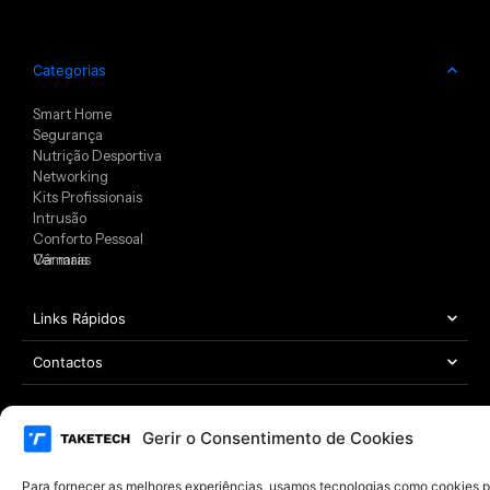
Categorias
Smart Home
Segurança
Nutrição Desportiva
Networking
Kits Profissionais
Intrusão
Conforto Pessoal
Câmaras
Ver mais
Links Rápidos
Contactos
Gerir o Consentimento de Cookies
Área Legal
Copyright © 2021 – 2026 TAKETECH | Todos os direitos reservados
Para fornecer as melhores experiências, usamos tecnologias como cookies 