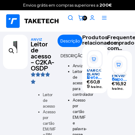
Envios grátis em compras superiores a
200€
0
Produtos
Frequent
ANVIZ
Descrição
relacionados
comprado
Leitor
com...
de
acesso
DESCRIÇÃO
– C2KA-
Anviz
OSDP
MARCA
MARCA
Leitor
BLANC
BLANC
HIKVISI
Detec
Conve
de
A
A
Suport
ON
tor de
€
60,8
rtidor
€
30,4
acesso
e de
€
16,92
barreir
9
AV a
4
Iva Inc.
Iva Inc.
parede
Iva Inc.
para
a por
HDMI
– DS-
controlador
Leitor
infrave
– AV-
1273ZJ
rmelho
HDMI-
Acesso
de
-135-
s –
CONV
BLACK
por
acesso
ABI10
ERTER
cartão
Acesso
0-
EM/MF
por
1408
e
cartão
palavra-
EM/MF
passe
e PIN