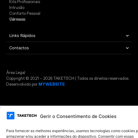
Kits Profissionais
Intrusão
Conforto Pessoal
Câmaras
Ver mais
Links Rápidos
Contactos
Área Legal
Copyright © 2021 – 2026 TAKETECH | Todos os direitos reservados
Desenvolvido por
MYWEBSITE
Gerir o Consentimento de Cookies
Para fornecer as melhores experiências, usamos tecnologias como cookies 
armazenar e/ou aceder a informações do dispositivo. Consentir com essas