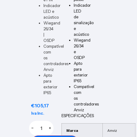
Indicador
Indicador
LED
LED e
de
acústico
sinalização
Wiegand
e
26/34
acústico
|
Wiegand
OSDP
26/34
Compatível
e
com
OSDP
os
Apto
controladores
para
Anviz
exterior
Apto
IP65
para
Compatível
exterior
com
IP65
os
controladores
€
105,17
Anviz
Iva Inc.
ESPECIFICAÇÕES
−
+
Marca
Anviz