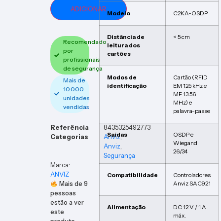
ADICIONAR
Modelo
C2KA-OSDP
Distância de
< 5 cm
Recomendado
leitura dos
por
cartões
profissionais
de segurança
Modos de
Cartão (RFID
Mais de
identificação
EM 125 kHz e
10.000
MF 13.56
unidades
MHz) e
vendidas
palavra-passe
Referência
8435325492773
Saídas
OSDP e
Categorias
Anviz
,
Wiegand
Anviz
,
26/34
Segurança
Marca:
ANVIZ
Compatibilidade
Controladores
Mais de
9
Anviz SAC921
pessoas
estão a ver
Alimentação
DC 12 V / 1 A
este
máx.