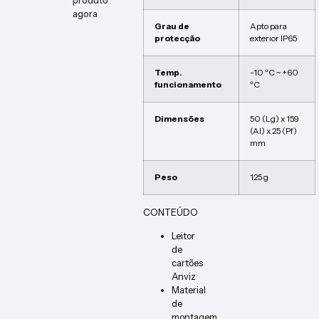
produto
agora
Grau de
Apto para
protecção
exterior IP65
Temp.
-10 ºC ~ +60
funcionamento
ºC
Dimensões
50 (Lg) x 159
(Al) x 25 (Pf)
mm
Peso
125 g
CONTEÚDO
Leitor
de
cartões
Anviz
Material
de
montagem