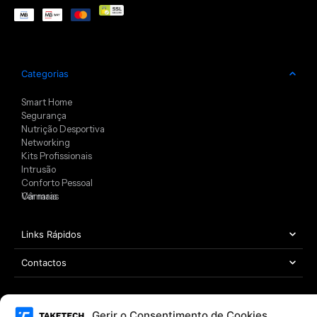
Categorias
Smart Home
Segurança
Nutrição Desportiva
Networking
Kits Profissionais
Intrusão
Conforto Pessoal
Câmaras
Ver mais
Links Rápidos
Contactos
Gerir o Consentimento de Cookies