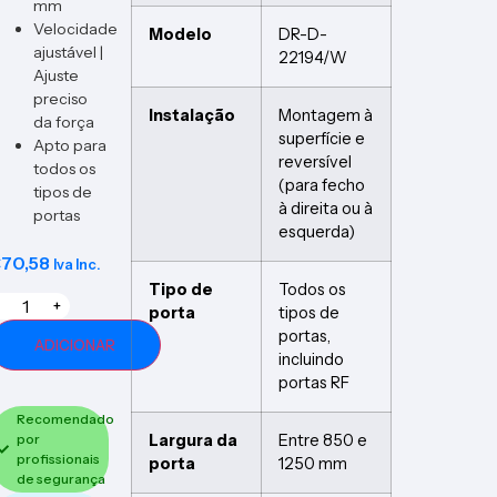
mm
Velocidade
Modelo
DR-D-
ajustável |
22194/W
Ajuste
preciso
Instalação
Montagem à
da força
superfície e
Apto para
reversível
todos os
(para fecho
tipos de
à direita ou à
portas
esquerda)
€
70,58
Iva Inc.
Tipo de
Todos os
+
porta
tipos de
portas,
ADICIONAR
incluindo
portas RF
Recomendado
Largura da
Entre 850 e
por
profissionais
porta
1250 mm
de segurança