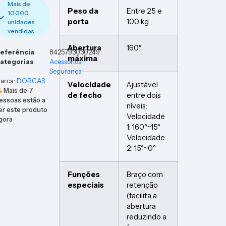
Mais de
Peso da
Entre 25 e
10.000
porta
100 kg
unidades
vendidas
Abertura
160°
eferência
8425793030249
máxima
ategorias
Acessórios
,
Segurança
arca:
DORCAS
Velocidade
Ajustável
Mais de
7
de fecho
entre dois
essoas estão a
níveis:
er este produto
Velocidade
gora
1: 160°~15°
Velocidade
2: 15°~0°
Funções
Braço com
especiais
retenção
(facilita a
abertura
reduzindo a