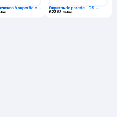
 acesso à superfície –
Suporte de parede – DS-
ANCA
HIKVISION
-QR-MF
1273ZJ
€
23,53
a Inc.
Iva Inc.