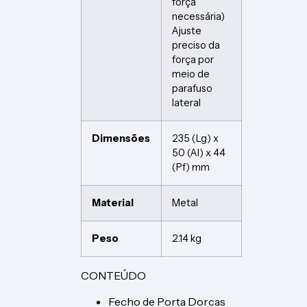
força
necessária)
Ajuste
preciso da
força por
meio de
parafuso
lateral
Dimensões
235 (Lg) x
50 (Al) x 44
(Pf) mm
Material
Metal
Peso
2.14 kg
CONTEÚDO
Fecho de Porta Dorcas