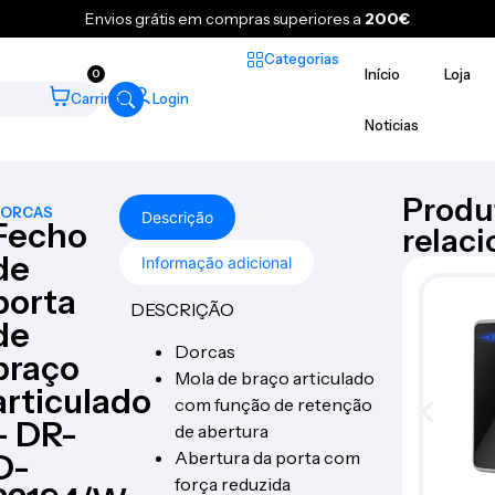
Envios grátis em compras superiores a
200€
Categorias
Início
Loja
0
Carrinho
Login
Noticias
Produ
ORCAS
Descrição
Fecho
relac
de
Informação adicional
porta
DESCRIÇÃO
de
Dorcas
braço
Mola de braço articulado
articulado
com função de retenção
– DR-
de abertura
Abertura da porta com
D-
força reduzida