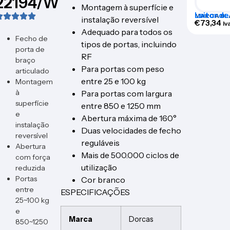
22194/W
Montagem à superfície e
Leitor de
MARCA BL
instalação reversível
ACR207
€
73,34
Iv
Adequado para todos os
Fecho de
tipos de portas, incluindo
porta de
RF
braço
Para portas com peso
articulado
entre 25 e 100 kg
Montagem
à
Para portas com largura
superfície
entre 850 e 1250 mm
e
Abertura máxima de 160°
instalação
Duas velocidades de fecho
reversível
reguláveis
Abertura
Mais de 500.000 ciclos de
com força
utilização
reduzida
Portas
Cor branco
entre
ESPECIFICAÇÕES
25~100 kg
e
Marca
Dorcas
850~1250