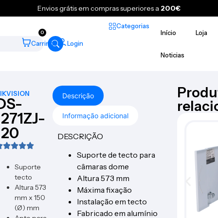
Envios grátis em compras superiores a
200€
Categorias
Início
Loja
0
Carrinho
Login
Noticias
Produ
IKVISION
Descrição
DS-
relac
1271ZJ-
Informação adicional
120
DESCRIÇÃO
Suporte de tecto para
câmaras dome
Suporte
tecto
Altura 573 mm
Altura 573
Máxima fixação
mm x 150
Instalação em tecto
(Ø) mm
Fabricado em alumínio