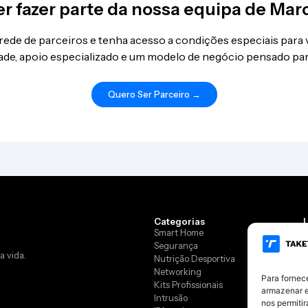
r fazer parte da nossa equipa de Mar
 rede de parceiros e tenha acesso a condições especiais para
idade, apoio especializado e um modelo de negócio pensado par
Quero Ser Parceiro →
Categorias
Smart Home
Segurança
a vida.
Nutrição Desportiva
L
Networking
Para fornec
Kits Profissionais
R
armazenar e
Intrusão
E
nos permiti