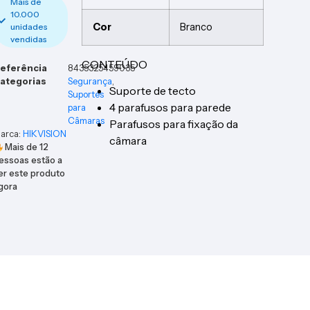
Mais de
10.000
Cor
Branco
unidades
vendidas
CONTEÚDO
eferência
8435325459035
ategorias
Segurança
,
Suporte de tecto
Suportes
4 parafusos para parede
para
Câmaras
Parafusos para fixação da
arca:
HIKVISION
câmara
Mais de
12
essoas estão a
er este produto
gora