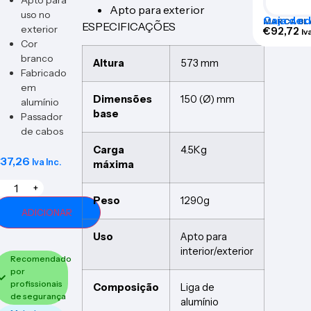
Apto para
Apto para exterior
uso no
Caja de d
MARCA BL
ESPECIFICAÇÕES
exterior
alimenta
€
92,72
Iv
Cor
branco
Altura
573 mm
Fabricado
em
Dimensões
150 (Ø) mm
alumínio
base
Passador
de cabos
Carga
4.5Kg
€
37,26
Iva Inc.
máxima
+
Peso
1290g
ADICIONAR
Uso
Apto para
interior/exterior
Recomendado
por
profissionais
Composição
Liga de
de segurança
alumínio