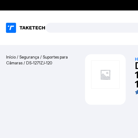
Início
/
Segurança
/
Suportes para
H
Câmaras
/ DS-1271ZJ-120